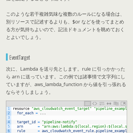
このような若干複雑気味な複数のルールになる場合は、
別リソースで記述するよりも、$or などを使ってまとめ
る方が気持ちよいので、記法ドキュメントを眺めておく
とよいでしょう。
EventTarget
次に、Lambda を送り先とします。rule に引っかかった
ら arn に送っています。この例では諸事情で文字列にし
ていますが、aws_lambda_function から値を引っ張れる
ならそうしましょう。
1
resource
"aws_cloudwatch_event_target"
"pipeline_example_
2
for_each
=
.
.
.
3
4
target_id
=
"pipeline-notify"
5
arn
=
"arn:aws:lambda:${local.region}:${local.ser
6
rule
=
aws_cloudwatch_event_rule
.
pipeline_example_