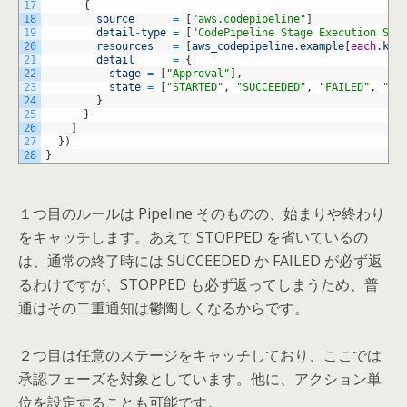
17
{
18
source
=
[
"aws.codepipeline"
]
19
detail
-
type
=
[
"CodePipeline Stage Execution Sta
20
resources
=
[
aws_codepipeline
.
example
[
each
.
key
21
detail
=
{
22
stage
=
[
"Approval"
]
,
23
state
=
[
"STARTED"
,
"SUCCEEDED"
,
"FAILED"
,
"CA
24
}
25
}
26
]
27
}
)
28
}
１つ目のルールは Pipeline そのものの、始まりや終わり
をキャッチします。あえて STOPPED を省いているの
は、通常の終了時には SUCCEEDED か FAILED が必ず返
るわけですが、STOPPED も必ず返ってしまうため、普
通はその二重通知は鬱陶しくなるからです。
２つ目は任意のステージをキャッチしており、ここでは
承認フェーズを対象としています。他に、アクション単
位を設定することも可能です。