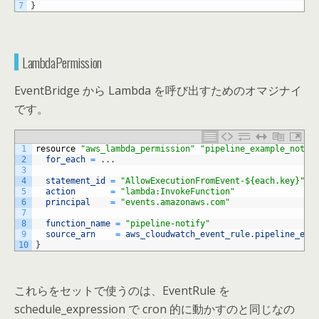
7
}
LambdaPermission
EventBridge から Lambda を呼び出すためのオマジナイ
です。
1
resource
"aws_lambda_permission"
"pipeline_example_notif
2
for_each
=
.
.
.
3
4
statement_id
=
"AllowExecutionFromEvent-${each.key}"
5
action
=
"lambda:InvokeFunction"
6
principal
=
"events.amazonaws.com"
7
8
function_name
=
"pipeline-notify"
9
source_arn
=
aws_cloudwatch_event_rule
.
pipeline_exa
10
}
これらをセットで使うのは、EventRule を
schedule_expression で cron 的に動かすのと同じなの