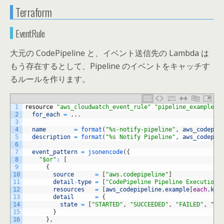
Terraform
EventRule
大元の CodePipeline と、イベント送信先の Lambda は
もう存在するとして、Pipeline のイベントをキャッチす
るルールを作ります。
1
resource
"aws_cloudwatch_event_rule"
"pipeline_examplep_
2
for_each
=
.
.
.
3
4
name
=
format
(
"%s-notify-pipeline"
,
aws_codepip
5
description
=
format
(
"%s Notify Pipeline"
,
aws_codepip
6
7
event_pattern
=
jsonencode
(
{
8
"$or"
:
[
9
{
10
source
=
[
"aws.codepipeline"
]
11
detail
-
type
=
[
"CodePipeline Pipeline Execution 
12
resources
=
[
aws_codepipeline
.
example
[
each
.
key
13
detail
=
{
14
state
=
[
"STARTED"
,
"SUCCEEDED"
,
"FAILED"
,
"SU
15
}
16
}
,