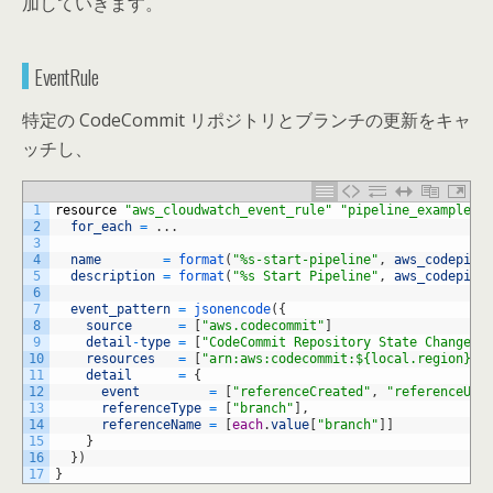
加していきます。
EventRule
特定の CodeCommit リポジトリとブランチの更新をキャ
ッチし、
1
resource
"aws_cloudwatch_event_rule"
"pipeline_example"
2
for_each
=
.
.
.
3
4
name
=
format
(
"%s-start-pipeline"
,
aws_codepipe
5
description
=
format
(
"%s Start Pipeline"
,
aws_codepipe
6
7
event_pattern
=
jsonencode
(
{
8
source
=
[
"aws.codecommit"
]
9
detail
-
type
=
[
"CodeCommit Repository State Change"
]
10
resources
=
[
"arn:aws:codecommit:${local.region}:$
11
detail
=
{
12
event
=
[
"referenceCreated"
,
"referenceUpd
13
referenceType
=
[
"branch"
]
,
14
referenceName
=
[
each
.
value
[
"branch"
]
]
15
}
16
}
)
17
}