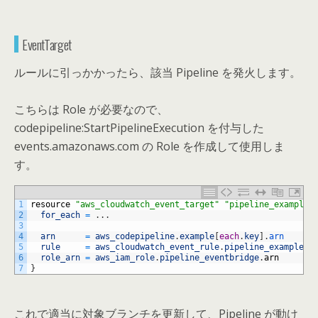
EventTarget
ルールに引っかかったら、該当 Pipeline を発火します。
こちらは Role が必要なので、
codepipeline:StartPipelineExecution を付与した
events.amazonaws.com の Role を作成して使用しま
す。
1
resource
"aws_cloudwatch_event_target"
"pipeline_example"
2
for_each
=
.
.
.
3
4
arn
=
aws_codepipeline
.
example
[
each
.
key
]
.
arn
5
rule
=
aws_cloudwatch_event_rule
.
pipeline_example
[
e
6
role_arn
=
aws_iam_role
.
pipeline_eventbridge
.
arn
7
}
これで適当に対象ブランチを更新して、Pipeline が動け