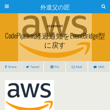
外道父の匠
2024/01/01
CodePipeline経過通知をEventBridge型
に戻す
Share
Tweet
Pin
Mail
SMS