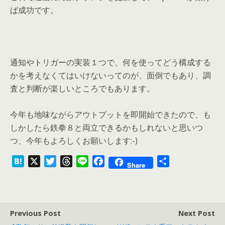
ば成功です。
通知やトリガーの実装１つで、何を使ってどう構成する
かを考えなくてはいけないってのが、面倒でもあり、調
査と判断が楽しいところでもあります。
今年も地味ながらアウトプットを即開始できたので、も
しかしたら鉄拳８と両立できるかもしれないと思いつ
つ、今年もよろしくお願いします:-)
H
X
T
T
L
F
共
Share
a
w
h
i
a
有
t
i
r
n
c
e
t
e
e
e
n
t
a
b
Previous Post
Next Post
a
e
d
o