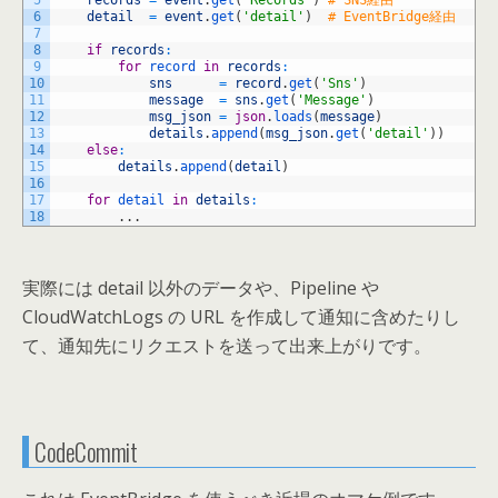
5
records
=
event
.
get
(
'Records'
)
# SNS経由
6
detail
=
event
.
get
(
'detail'
)
# EventBridge経由
7
8
if
records
:
9
for
record 
in
records
:
10
sns
=
record
.
get
(
'Sns'
)
11
message
=
sns
.
get
(
'Message'
)
12
msg_json
=
json
.
loads
(
message
)
13
details
.
append
(
msg_json
.
get
(
'detail'
)
)
14
else
:
15
details
.
append
(
detail
)
16
17
for
detail 
in
details
:
18
.
.
.
実際には detail 以外のデータや、Pipeline や
CloudWatchLogs の URL を作成して通知に含めたりし
て、通知先にリクエストを送って出来上がりです。
CodeCommit