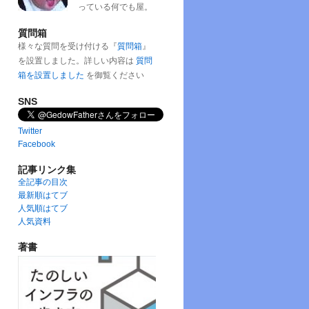
っている何でも屋。
質問箱
様々な質問を受け付ける『
質問箱
』
を設置しました。詳しい内容は
質問
箱を設置しました
を御覧ください
SNS
Twitter
Facebook
記事リンク集
全記事の目次
最新順はてブ
人気順はてブ
人気資料
著書