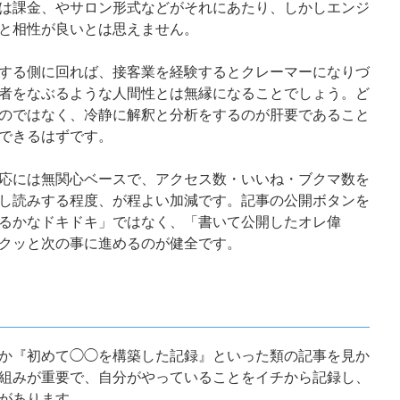
は課金、やサロン形式などがそれにあたり、しかしエンジ
と相性が良いとは思えません。
する側に回れば、接客業を経験するとクレーマーになりづ
者をなぶるような人間性とは無縁になることでしょう。ど
のではなく、冷静に解釈と分析をするのが肝要であること
できるはずです。
応には無関心ベースで、アクセス数・いいね・ブクマ数を
し読みする程度、が程よい加減です。記事の公開ボタンを
るかなドキドキ」ではなく、「書いて公開したオレ偉
クッと次の事に進めるのが健全です。
か『初めて◯◯を構築した記録』といった類の記事を見か
組みが重要で、自分がやっていることをイチから記録し、
があります。