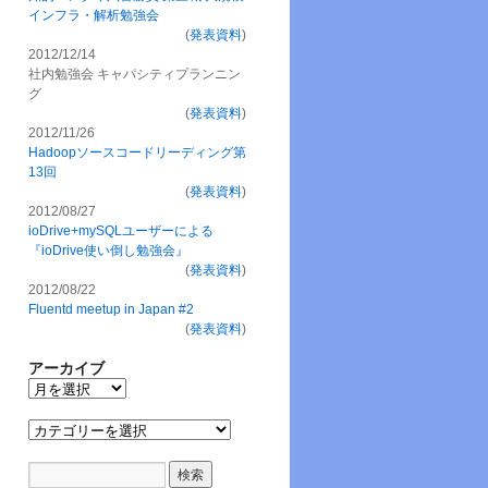
インフラ・解析勉強会
(
発表資料
)
2012/12/14
社内勉強会 キャパシティプランニン
グ
(
発表資料
)
2012/11/26
Hadoopソースコードリーディング第
13回
(
発表資料
)
2012/08/27
ioDrive+mySQLユーザーによる
『ioDrive使い倒し勉強会』
(
発表資料
)
2012/08/22
Fluentd meetup in Japan #2
(
発表資料
)
アーカイブ