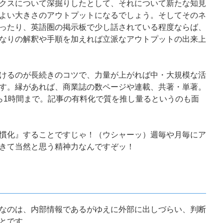
クスについて深掘りしたとして、それについて新たな知見
よい大きさのアウトプットになるでしょう。そしてそのネ
ったり、英語圏の掲示板で少し話されている程度ならば、
なりの解釈や手順を加えれば立派なアウトプットの出来上
けるのが長続きのコツで、力量が上がれば中・大規模な活
す。縁があれば、商業誌の数ページや連載、共著・単著。
ら1時間まで。記事の有料化で質を推し量るというのも面
慣化』することですじゃ！（ウシャーッ）週毎や月毎にア
きて当然と思う精神力なんですぞッ！
なのは、内部情報であるがゆえに外部に出しづらい、判断
とです。