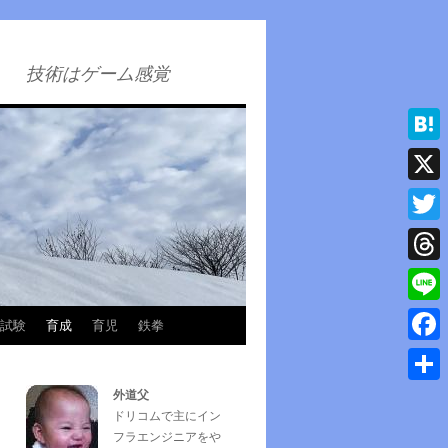
技術はゲーム感覚
Hatena
X
Twitter
Thread
Line
試験
育成
育児
鉄拳
Faceb
外道父
共
ドリコムで主にイン
有
フラエンジニアをや