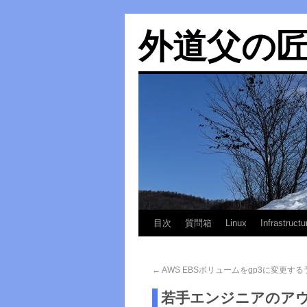
外道父の
目次
質問箱
Linux
Infrastructu
←
AWS EBSボリュームをgp3に変更す
若手エンジニアのア