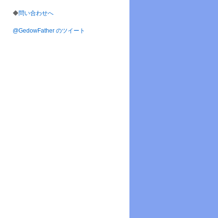
◆
問い合わせへ
@GedowFather のツイート