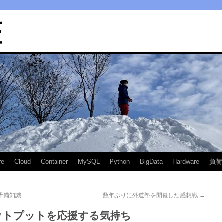
匠
re
Cloud
Container
MySQL
Python
BigData
Hardware
負荷
る予備知識
数年ぶりに外道塾を開催した感想戦
→
ウトプットを応援する気持ち