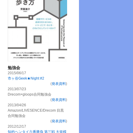
勉強会
2015/06/17
市ヶ谷Geek★Night #2
(
発表資料
)
2013/07/23
Drecom×gloops合同勉強会
(
発表資料
)
2013/04/26
Amazon/LIVESENCE/Drecom 目黒
合同勉強会
(
発表資料
)
2012/12/17
知的ヘンタイ六番勝負 第三戦 大規模