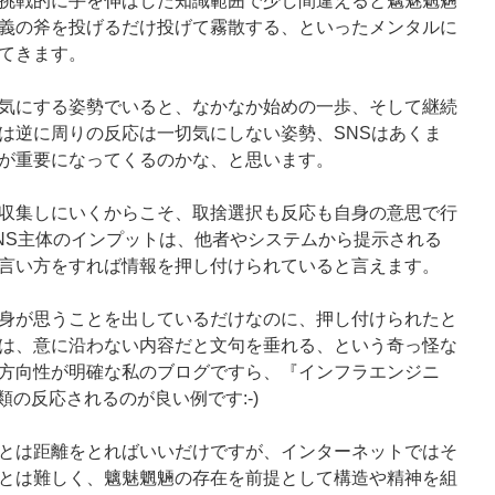
挑戦的に手を伸ばした知識範囲で少し間違えると魑魅魍魎
義の斧を投げるだけ投げて霧散する、といったメンタルに
てきます。
気にする姿勢でいると、なかなか始めの一歩、そして継続
は逆に周りの反応は一切気にしない姿勢、SNSはあくま
が重要になってくるのかな、と思います。
収集しにいくからこそ、取捨選択も反応も自身の意思で行
NS主体のインプットは、他者やシステムから提示される
言い方をすれば情報を押し付けられていると言えます。
身が思うことを出しているだけなのに、押し付けられたと
は、意に沿わない内容だと文句を垂れる、という奇っ怪な
方向性が明確な私のブログですら、『インフラエンジニ
類の反応されるのが良い例です:-)
とは距離をとればいいだけですが、インターネットではそ
とは難しく、魑魅魍魎の存在を前提として構造や精神を組