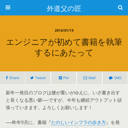
外道父の匠
2016/01/19
エンジニアが初めて書籍を執筆
するにあたって
Share
Tweet
Pin
Mail
SMS
新年一発目のブログは腰が重いがゆえに、いざ書き出す
と長くなる悪い癖──ですが、今年も継続アウトプット頑
張っていきます。よろしくお願いします！
──昨年9月に、書籍『
たのしいインフラの歩き方
』を発