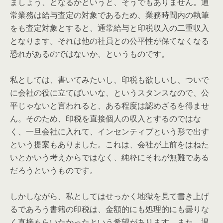
ましょう、となるかというと、そうでもありません。通
常業務は給与査定の対象であるため、業務時間内の執筆
をも査定対象とすると、通常給与と印税収入の二重収入
となります。それは他の社員との公平性が保てなくなる
恐れがあるのではないか、というものです。
私としては、書いてみたいし、印税も欲しいし、ついで
に会社の役に立てばいいな、というスタンスなので、公
平じゃないと言われると、ある程度は認めざるを得ませ
ん。そのため、印税を直接個人の収入とするのではな
く、一旦会社に入れて、インセンティブという形で出す
という提案もありました。これは、会社が上前をはねた
いとかいう考えからではなく、純粋にそれが無難である
だろうというものです。
しかしながら、私としてはせっかく地獄を見て書き上げ
るであろう書籍の印税は、金額的にも処理的にも曇りな
く直接もらいたかったという希望があります。また、退