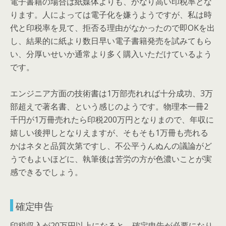
電子書籍の場合は紙媒体よりも、かなり高い印税率とな
ります。人によっては電子化を嫌うようですが、私は時
代と印税率を見て、拒否る理由がなかったので即OKを出
し、結果的に紙より数日早い電子書籍発売を試みてもら
い、分厚いせいか通常より多く購入いただけているよう
です。
エンジニア方面の技術書は1万部売れれば十分成功、3万
部超えで著名書、という感じのようです。物理本一冊2
千円が1万冊売れたら印税200万円となりまので、年収に
嬉しい後押しとなりえますが、そもそも1万冊も売れる
かはネタと品質次第ですし、不公平うんぬんの議論がど
うでもよいほどに、執筆後は苦労の方が色濃いことが実
感できるでしょう。
確定申告
印税収入が20万円以上になると、確定申告が必要になり