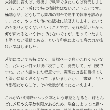
大雑把に言えば、最後まで執筆できたならば発売しまし
ょう、という感じで特に強制力はないということです。
極端な話、どうしても業務の都合で途中で執筆を諦めま
す。とか、やっぱり他の出版社に鞍替えします、という
のもありえなくないということです。それを聞いたから
何が変わるというわけではないですが、思っていたより
も堅くない活動である、という印象によって肩の力が抜
けた気はしました。
〆切についても特になく、目標ページ数がこれくらいな
ら、だいたい何ヶ月後に校了して、発売して、が目安で
すね、という話をした程度です。実際には当初目標より
も遥かに多く遅くなってしまいましたが、「書籍」とい
う形態だからこそ、その傲慢が通ったといえます。
これがWEB掲載やムック本という形態となると、ほとん
どに〆切や文字数制限があるため、場合によっては超ハ