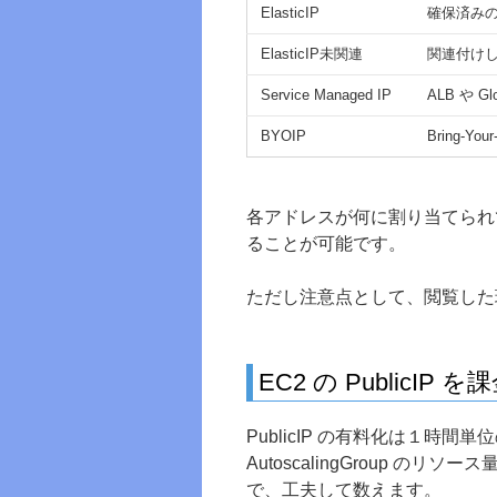
ElasticIP
確保済みの 
ElasticIP未関連
関連付けし
Service Managed IP
ALB や G
BYOIP
Bring-
各アドレスが何に割り当てられ
ることが可能です。
ただし注意点として、閲覧した
EC2 の PublicIP
PublicIP の有料化は１時間単
AutoscalingGroup 
で、工夫して数えます。