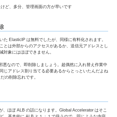
思ったけど、多分、管理画面の方が早いです
削除
 ElasticIP は無料でしたが、同様に有料化されます。
ことは外部からのアクセスがあるか、送信元アドレスとし
減対象にはほぼできません。
00％邪悪なので、即削除しましょう。超偶然に入れ替え作業中
同じアドレス割り当てる必要あるからとっといたんだよね
ただの削除忘れです。
r ですが、ほぼ ALB の話になります。Global Accelerator はそこ
、基本的に ALB と１：１で扱うので、同じような内容