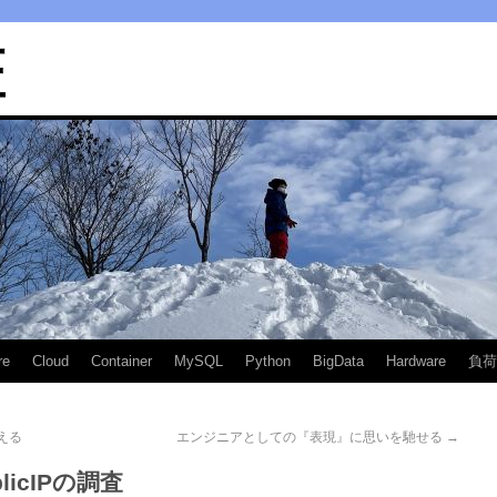
匠
re
Cloud
Container
MySQL
Python
BigData
Hardware
負荷
替える
エンジニアとしての『表現』に思いを馳せる
→
icIPの調査