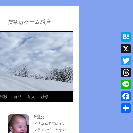
技術はゲーム感覚
Hatena
X
Twitter
Thread
Line
試験
育成
育児
鉄拳
Faceb
外道父
共
ドリコムで主にイン
有
フラエンジニアをや