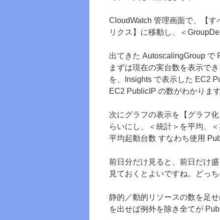
CloudWatch 管理画面で、【
リクス】に移動し、＜GroupDes
出てきた AutoscalingGrou
まずは現在の実台数を表示でき
を、Insights で表示した EC2 
EC2 PublicIP の数がわかりま
次にグラフの表示を【グラフ化
らいにし、＜統計＞を平均、＜
平均起動台数 すなわち使用 Pub
前日分だけ見ると、前日だけ盛
見ておくとよいですね。どっち
静的／動的リソースの数を足せば、
を出せば例外を除き全てが Publ