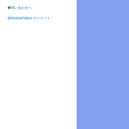
◆
問い合わせへ
@GedowFather のツイート