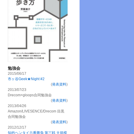
勉強会
2015/06/17
市ヶ谷Geek★Night #2
(
発表資料
)
2013/07/23
Drecom×gloops合同勉強会
(
発表資料
)
2013/04/26
Amazon/LIVESENCE/Drecom 目黒
合同勉強会
(
発表資料
)
2012/12/17
知的ヘンタイ六番勝負 第三戦 大規模