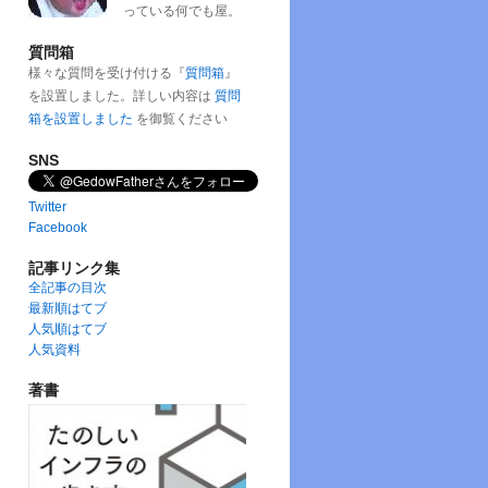
っている何でも屋。
質問箱
様々な質問を受け付ける『
質問箱
』
を設置しました。詳しい内容は
質問
箱を設置しました
を御覧ください
SNS
Twitter
Facebook
記事リンク集
全記事の目次
最新順はてブ
人気順はてブ
人気資料
著書