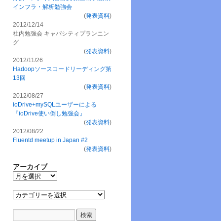
インフラ・解析勉強会
(
発表資料
)
2012/12/14
社内勉強会 キャパシティプランニン
グ
(
発表資料
)
2012/11/26
Hadoopソースコードリーディング第
13回
(
発表資料
)
2012/08/27
ioDrive+mySQLユーザーによる
『ioDrive使い倒し勉強会』
(
発表資料
)
2012/08/22
Fluentd meetup in Japan #2
(
発表資料
)
アーカイブ