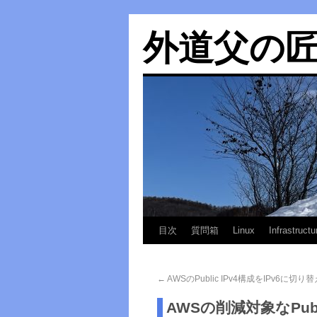
外道父の
目次
質問箱
Linux
Infrastructu
←
AWSのPublic IPv4構成をIPv6に切り
AWSの削減対象なPubl