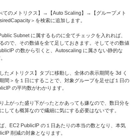
すべてのメトリクス】→【Auto Scaling】→【グループメト
iredCapacity＞を検索に追加します。
p で Public Subnet に属するものに全てチェックを入れれば、
るので、その数値を全て足しておきます。そしてその数値
PublicIP の数から引くと、Autoscaling に属さない静的な
す。
したメトリクス】タブに移動し、全体の表示期間を 3d く
期間＞を１日にすることで、対象グループを足せば１日の
licIP の平均数がわかります。
り上がった盛り下がったとかあっても嫌なので、数日分を
にしても概算なので繊細に気にする必要はないです。
EC2 PublicIP の１日あたりの本当の数となり、本気
icIP 削減の対象となります。