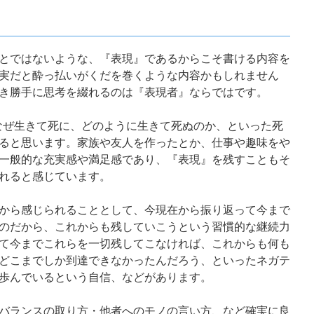
とではないような、『表現』であるからこそ書ける内容を
実だと酔っ払いがくだを巻くような内容かもしれません
き勝手に思考を綴れるのは『表現者』ならではです。
なぜ生きて死に、どのように生きて死ぬのか、といった死
ると思います。家族や友人を作ったとか、仕事や趣味をや
一般的な充実感や満足感であり、『表現』を残すこともそ
れると感じています。
から感じられることとして、今現在から振り返って今まで
のだから、これからも残していこうという習慣的な継続力
て今までこれらを一切残してこなければ、これからも何も
どこまでしか到達できなかったんだろう、といったネガテ
歩んでいるという自信、などがあります。
バランスの取り方・他者へのモノの言い方、など確実に良