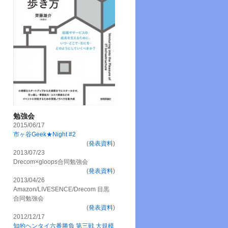
勉強会
2015/06/17
市ヶ谷Geek★Night #2
(
発表資料
)
2013/07/23
Drecom×gloops合同勉強会
(
発表資料
)
2013/04/26
Amazon/LIVESENCE/Drecom 目黒
合同勉強会
(
発表資料
)
2012/12/17
知的ヘンタイ六番勝負 第三戦 大規模