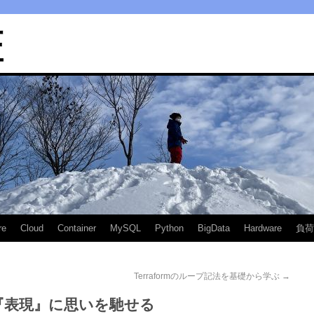
匠
re
Cloud
Container
MySQL
Python
BigData
Hardware
負荷
Terraformのループ記法を基礎から学ぶ
→
『表現』に思いを馳せる