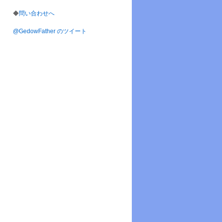
◆
問い合わせへ
@GedowFather のツイート