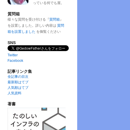
っている何でも屋。
質問箱
様々な質問を受け付ける『
質問箱
』
を設置しました。詳しい内容は
質問
箱を設置しました
を御覧ください
SNS
Twitter
Facebook
記事リンク集
全記事の目次
最新順はてブ
人気順はてブ
人気資料
著書