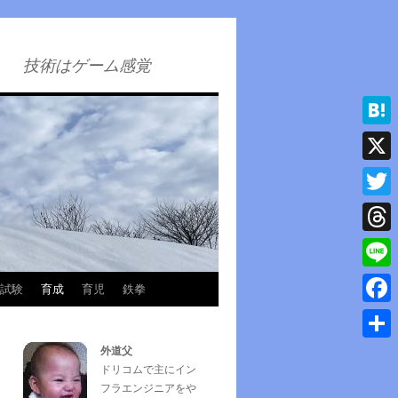
技術はゲーム感覚
Hatena
X
Twitter
Thread
Line
試験
育成
育児
鉄拳
Faceb
外道父
共
ドリコムで主にイン
有
フラエンジニアをや