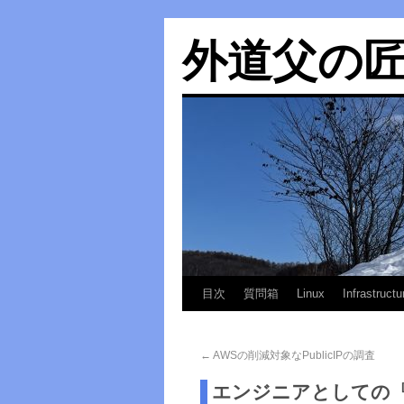
外道父の
目次
質問箱
Linux
Infrastructu
←
AWSの削減対象なPublicIPの調査
エンジニアとしての