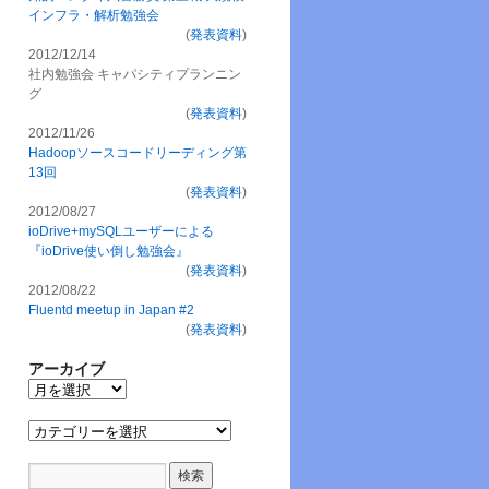
インフラ・解析勉強会
(
発表資料
)
2012/12/14
社内勉強会 キャパシティプランニン
グ
(
発表資料
)
2012/11/26
Hadoopソースコードリーディング第
13回
(
発表資料
)
2012/08/27
ioDrive+mySQLユーザーによる
『ioDrive使い倒し勉強会』
(
発表資料
)
2012/08/22
Fluentd meetup in Japan #2
(
発表資料
)
アーカイブ