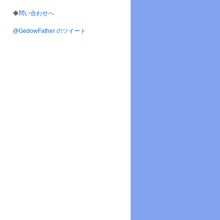
◆
問い合わせへ
@GedowFather のツイート