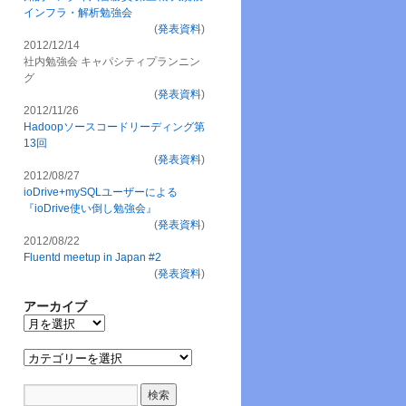
インフラ・解析勉強会
(
発表資料
)
2012/12/14
社内勉強会 キャパシティプランニン
グ
(
発表資料
)
2012/11/26
Hadoopソースコードリーディング第
13回
(
発表資料
)
2012/08/27
ioDrive+mySQLユーザーによる
『ioDrive使い倒し勉強会』
(
発表資料
)
2012/08/22
Fluentd meetup in Japan #2
(
発表資料
)
アーカイブ