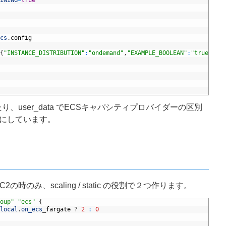
INING
=
true
cs
.
config
{
"INSTANCE_DISTRIBUTION"
:
"ondemand"
,
"EXAMPLE_BOOLEAN"
:
"true"
}
り、user_data でECSキャパシティプロバイダーの区別
にしています。
EC2の時のみ、scaling / static の役割で２つ作ります。
oup"
"ecs"
{
local
.
on_ecs
_
fargate
?
2
:
0