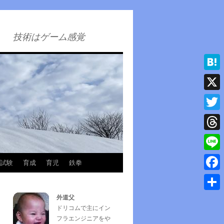
技術はゲーム感覚
Hatena
X
Twitter
Thread
Line
試験
育成
育児
鉄拳
Faceb
外道父
共
ドリコムで主にイン
有
フラエンジニアをや