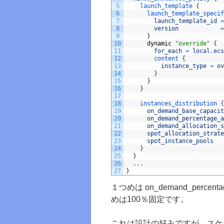
5
launch_template
{
6
launch_template_specif
7
launch_template_id
=
8
version
=
9
}
10
dynamic
"override"
{
11
for_each
=
local
.
ecs
12
content
{
13
instance_type
=
ov
14
}
15
}
16
}
17
18
instances_distribution
{
19
on_demand_base_capacit
20
on_demand_percentage_a
21
on_demand_allocation_s
22
spot_allocation_strate
23
spot_instance_pools
24
}
25
}
26
.
.
.
27
}
１つめは on_demand_percen
めは100％固定です。
これは設計の好みですが、スケ