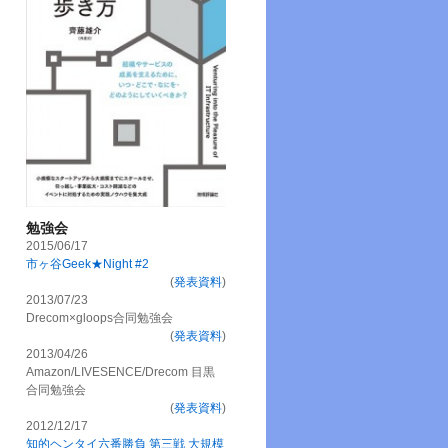
勉強会
2015/06/17
市ヶ谷Geek★Night #2
(
発表資料
)
2013/07/23
Drecom×gloops合同勉強会
(
発表資料
)
2013/04/26
Amazon/LIVESENCE/Drecom 目黒
合同勉強会
(
発表資料
)
2012/12/17
知的ヘンタイ六番勝負 第三戦 大規模