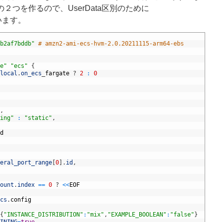
のみ）の２つを作るので、UserData区別のために
ています。
8b2af7bddb"
# amzn2-ami-ecs-hvm-2.0.20211115-arm64-ebs
e"
"ecs"
{
local
.
on_ecs
_
fargate
?
2
:
0
,
ing"
:
"static"
,
d
eral_port_range
[
0
]
.
id
,
ount
.
index
==
0
?
<<
EOF
cs
.
config
{
"INSTANCE_DISTRIBUTION"
:
"mix"
,
"EXAMPLE_BOOLEAN"
:
"false"
}