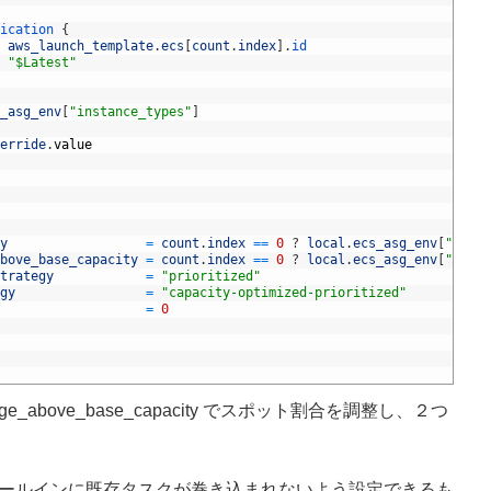
ication
{
aws_launch_template
.
ecs
[
count
.
index
]
.
id
"$Latest"
_asg_env
[
"instance_types"
]
erride
.
value
y
=
count
.
index
==
0
?
local
.
ecs_asg_env
[
"on_de
bove_base_capacity
=
count
.
index
==
0
?
local
.
ecs_asg_env
[
"on_de
trategy
=
"prioritized"
gy
=
"capacity-optimized-prioritized"
=
0
tage_above_base_capacity でスポット割合を調整し、２つ
ールインに既存タスクが巻き込まれないよう設定できるも