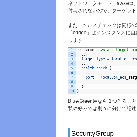
ネットワークモード「awsvcp
付与されないので、ターゲット
また、ヘルスチェックは同様の理
「bridge」はインスタンス
します。
1
resource
"aws_alb_target_gro
2
.
.
.
3
target_type
=
local
.
on_ecs
4
.
.
.
5
health_check
{
6
.
.
.
7
port
=
local
.
on_ecs
_
farg
8
.
.
.
9
}
10
}
Blue/Green用なら２つ作る
私の好みでは別々に分けて記述
SecurityGroup