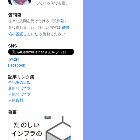
っている何でも屋。
質問箱
様々な質問を受け付ける『
質問箱
』
を設置しました。詳しい内容は
質問
箱を設置しました
を御覧ください
SNS
Twitter
Facebook
記事リンク集
全記事の目次
最新順はてブ
人気順はてブ
人気資料
著書