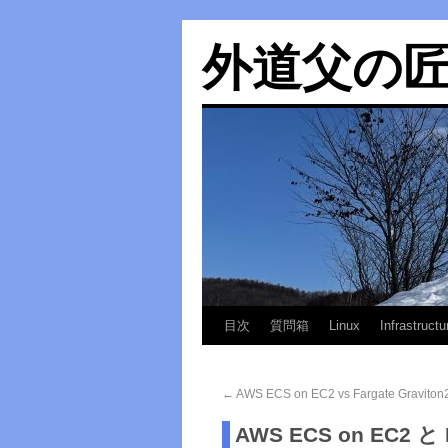
外道父の
目次
質問箱
Linux
Infrastructu
←
AWS ECS on EC2 vs Fargate Gravit
AWS ECS on EC2 と