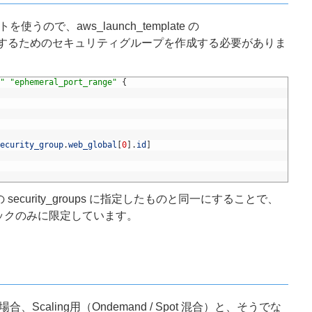
うので、aws_launch_template の
_ids で指定するためのセキュリティグループを作成する必要がありま
"
"ephemeral_port_range"
{
ecurity_group
.
web_global
[
0
]
.
id
]
_alb の security_groups に指定したものと同一にすることで、
チェックのみに限定しています。
Scaling用（Ondemand / Spot 混合）と、そうでな