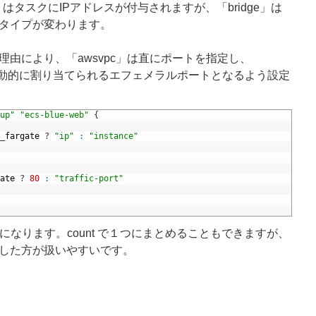
」はタスクにIPアドレスが付与されますが、「bridge」は
タイプが変わります。
由により、「awsvpc」は直にポートを指定し、
に自動的に割り当てられるエフェメラルポートとなるよう設定
up"
"ecs-blue-web"
{
_
fargate
?
"ip"
:
"instance"
ate
?
80
:
"traffic-port"
ことになります。count で１つにまとめることもできますが、
した方が扱いやすいです。