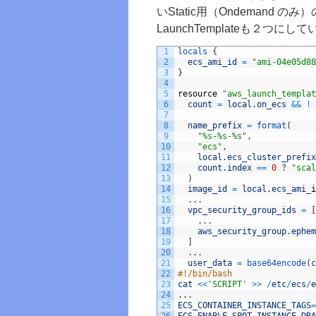
いStatic用（Ondemand 
LaunchTemplateも２つにし
1
locals
{
2
ecs_ami_id
=
"ami-04e05d8
3
}
4
5
resource
"aws_launch_templat
6
count
=
local
.
on_ecs
&&
!
7
8
name_prefix
=
format
(
9
"%s-%s-%s"
,
10
"ecs"
,
11
local
.
ecs_cluster_prefix
12
count
.
index
==
0
?
"scal
13
)
14
image_id
=
local
.
ecs_ami
_
i
15
.
.
.
16
vpc_security_group_ids
=
[
17
.
.
.
18
aws_security_group
.
ephem
19
]
20
.
.
.
21
user_data
=
base64encode
(
c
22
#!/bin/bash
23
cat
<<
'SCRIPT'
>>
/
etc
/
ecs
/
e
24
.
.
.
25
ECS_CONTAINER_INSTANCE_TAGS
=