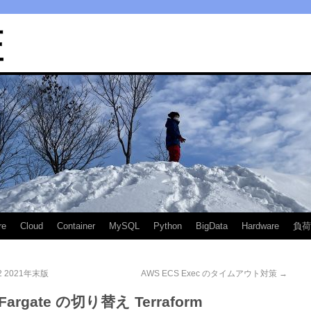
匠
re
Cloud
Container
MySQL
Python
BigData
Hardware
負荷
on2 2021年末版
AWS ECS Exec のタイムアウト対策
→
 Fargate の切り替え Terraform