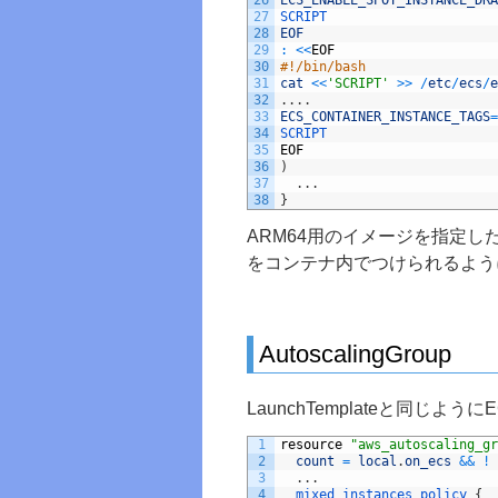
26
ECS_ENABLE_SPOT_INSTANCE_DRA
27
SCRIPT
28
EOF
29
:
<<
EOF
30
#!/bin/bash
31
cat
<<
'SCRIPT'
>>
/
etc
/
ecs
/
e
32
.
.
.
.
33
ECS_CONTAINER_INSTANCE_TAGS
=
34
SCRIPT
35
EOF
36
)
37
.
.
.
38
}
ARM64用のイメージを指定した
をコンテナ内でつけられるよう
AutoscalingGroup
LaunchTemplateと同じように
1
resource
"aws_autoscaling_gr
2
count
=
local
.
on_ecs
&&
!
3
.
.
.
4
mixed_instances_policy
{