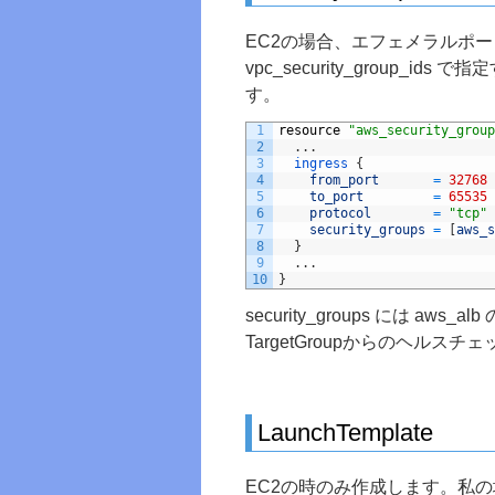
EC2の場合、エフェメラルポートを使
vpc_security_group
す。
1
resource
"aws_security_group
2
.
.
.
3
ingress
{
4
from_port
=
32768
5
to_port
=
65535
6
protocol
=
"tcp"
7
security_groups
=
[
aws_s
8
}
9
.
.
.
10
}
security_groups には aws
TargetGroupからのヘルス
LaunchTemplate
EC2の時のみ作成します。私の場合、