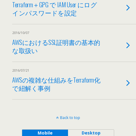
Terraform＋GPG で IAM User にログ
インパスワードを設定
2016/10/07
AWSにおけるSSL証明書の基本的
な取扱い
2016/07/21
AWSの複雑な仕組みをTerraform化
で紐解く事例
Back to top
Mobile
Desktop