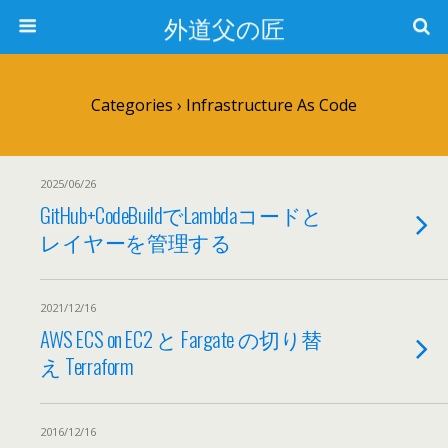
外道父の匠
Categories ›
Infrastructure As Code
2025/06/26
GitHub+CodeBuildでLambdaコードと
レイヤーを管理する
2021/12/16
AWS ECS on EC2 と Fargate の切り替
え Terraform
2016/12/16