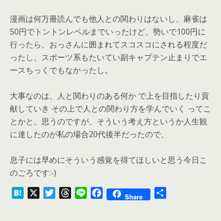
漫画は何万冊読んでも他人との関わりはないし、麻雀は
50円でトントンレベルまでいったけど、勢いで100円に
行ったら、おっさんに囲まれてスコスコにされる程度だ
ったし、スポーツ系もたいてい副キャプテン止まりでエ
ースちっくでもなかったし。
大事なのは、人と関わりのある何か で上を目指したり貢
献していき その上で人との関わり方を学んでいく ってこ
とかと、思うのですが、そういう考え方というか人生観
に達したのが私の場合20代後半だったので、
息子には早めにそういう感覚を得てほしいと思う今日こ
のごろです:-)
H
X
T
T
L
F
共
Share
a
w
h
i
a
有
t
i
r
n
c