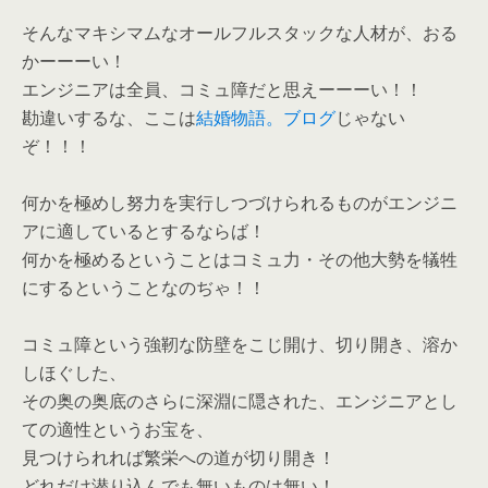
そんなマキシマムなオールフルスタックな人材が、おる
かーーーい！
エンジニアは全員、コミュ障だと思えーーーい！！
勘違いするな、ここは
結婚物語。ブログ
じゃない
ぞ！！！
何かを極めし努力を実行しつづけられるものがエンジニ
アに適しているとするならば！
何かを極めるということはコミュ力・その他大勢を犠牲
にするということなのぢゃ！！
コミュ障という強靭な防壁をこじ開け、切り開き、溶か
しほぐした、
その奥の奥底のさらに深淵に隠された、エンジニアとし
ての適性というお宝を、
見つけられれば繁栄への道が切り開き！
どれだけ潜り込んでも無いものは無い！