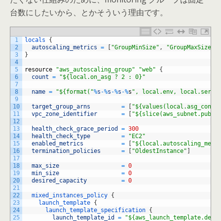
台数にしたいから、とかそういう理由です。
1
locals
{
2
autoscaling_metrics
=
[
"GroupMinSize"
,
"GroupMaxSize"
,
3
}
4
5
resource
"aws_autoscaling_group"
"web"
{
6
count
=
"${local.on_asg ? 2 : 0}"
7
8
name
=
"${format("
%
s
-
%
s
-
%
s
-
%
s
", local.env, local.servi
9
10
target_group_arns
=
[
"${values(local.asg_confi
11
vpc_zone_identifier
=
[
"${slice(aws_subnet.publi
12
13
health_check_grace_period
=
300
14
health_check_type
=
"EC2"
15
enabled_metrics
=
[
"${local.autoscaling_metr
16
termination_policies
=
[
"OldestInstance"
]
17
18
max_size
=
0
19
min_size
=
0
20
desired_capacity
=
0
21
22
mixed_instances_policy
{
23
launch_template
{
24
launch_template_specification
{
25
launch_template_id
=
"${aws_launch_template.defa