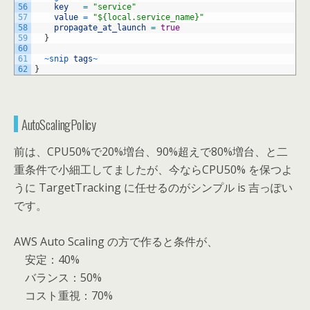
56
key
=
"service"
57
value
=
"${local.service_name}"
58
propagate_at_launch
=
true
59
}
60
61
~
snip 
tags
~
62
}
AutoScalingPolicy
前は、CPU50%で20%増台、90%超えで80%増台、と二
重条件で小細工してましたが、今ならCPU50% を保つよ
うに TargetTracking に任せるのがシンプル is 吉っぽい
です。
AWS Auto Scaling の方で作ると条件が、
安定：40%
バランス：50%
コスト重視：70%