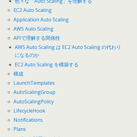
色々な「Auto Scaling」を理解する
EC2 Auto Scaling
Application Auto Scaling
AWS Auto Scaling
APIで理解する関係性
AWS Auto Scaling は EC2 Auto Scaling の代わり
になるのか
EC2 Auto Scaling を構築する
構成
LaunchTemplates
AutoScalingGroup
AutoScalingPolicy
LifecycleHook
Notifications
Plans