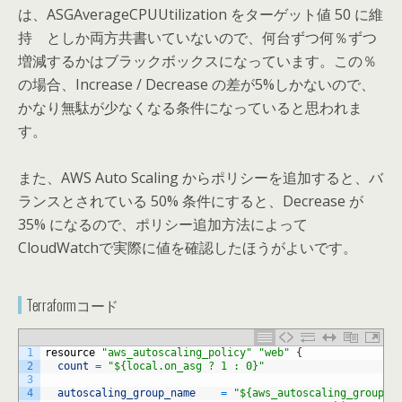
は、ASGAverageCPUUtilization をターゲット値 50 に維
持 としか両方共書いていないので、何台ずつ何％ずつ
増減するかはブラックボックスになっています。この％
の場合、Increase / Decrease の差が5%しかないので、
かなり無駄が少なくなる条件になっていると思われま
す。
また、AWS Auto Scaling からポリシーを追加すると、バ
ランスとされている 50% 条件にすると、Decrease が
35% になるので、ポリシー追加方法によって
CloudWatchで実際に値を確認したほうがよいです。
Terraformコード
1
resource
"aws_autoscaling_policy"
"web"
{
2
count
=
"${local.on_asg ? 1 : 0}"
3
4
autoscaling_group_name
=
"${aws_autoscaling_group.w