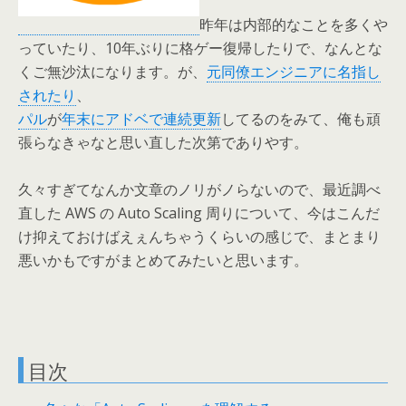
昨年は内部的なことを多くや
っていたり、10年ぶりに格ゲー復帰したりで、なんとな
くご無沙汰になります。が、
元同僚エンジニアに名指し
されたり
、
パル
が
年末にアドベで連続更新
してるのをみて、俺も頑
張らなきゃなと思い直した次第でありやす。
久々すぎてなんか文章のノリがノらないので、最近調べ
直した AWS の Auto Scaling 周りについて、今はこんだ
け抑えておけばえぇんちゃうくらいの感じで、まとまり
悪いかもですがまとめてみたいと思います。
目次