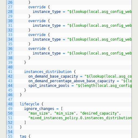
26
}
27
override
{
28
instance_type
=
"${lookup(local.asg_config_web["
29
}
30
override
{
31
instance_type
=
"${lookup(local.asg_config_web["
32
}
33
override
{
34
instance_type
=
"${lookup(local.asg_config_web["
35
}
36
override
{
37
instance_type
=
"${lookup(local.asg_config_web["
38
}
39
}
40
41
instances_distribution
{
42
on_demand_base_capacity
=
"${lookup(local.asg_conf
43
on_demand_percentage_above_base_capacity
=
"${look
44
spot_instance_pools
=
"${length(local.asg_config_w
45
}
46
}
47
48
lifecycle
{
49
ignore_changes
=
[
50
"max_size"
,
"min_size"
,
"desired_capacity"
,
51
"mixed_instances_policy.0.instances_distribution.0
52
]
53
}
54
55
tag
{