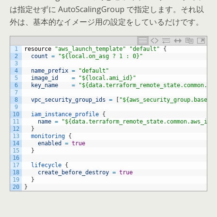
は指定せずに AutoScalingGroup で指定します。それ以
外は、基本的なイメージ用の設定をしているだけです。
1
resource
"aws_launch_template"
"default"
{
2
count
=
"${local.on_asg ? 1 : 0}"
3
4
name_prefix
=
"default"
5
image_id
=
"${local.ami_id}"
6
key_name
=
"${data.terraform_remote_state.common.aw
7
8
vpc_security_group_ids
=
[
"${aws_security_group.base_s
9
10
iam_instance_profile
{
11
name
=
"${data.terraform_remote_state.common.aws_iam
12
}
13
monitoring
{
14
enabled
=
true
15
}
16
17
lifecycle
{
18
create_before_destroy
=
true
19
}
20
}