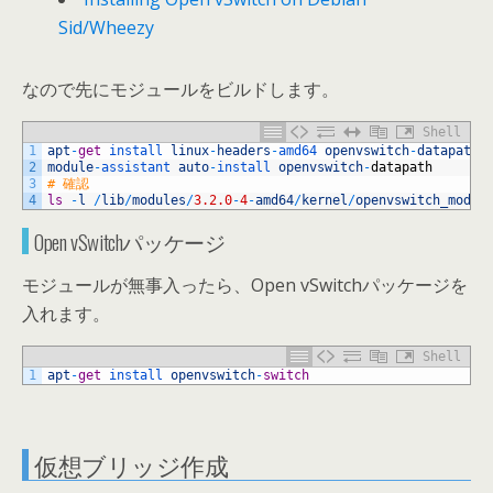
Sid/Wheezy
なので先にモジュールをビルドします。
Shell
1
apt
-
get
install 
linux
-
headers
-
amd64 
openvswitch
-
datapath
-
2
module
-
assistant 
auto
-
install 
openvswitch
-
datapath
3
# 確認
4
ls
-
l
/
lib
/
modules
/
3.2.0
-
4
-
amd64
/
kernel
/
openvswitch_mod
.k
Open vSwitchパッケージ
モジュールが無事入ったら、Open vSwitchパッケージを
入れます。
Shell
1
apt
-
get
install 
openvswitch
-
switch
仮想ブリッジ作成