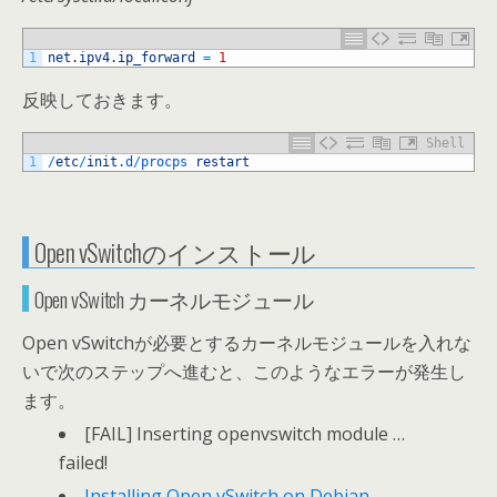
1
net
.
ipv4
.
ip_forward
=
1
反映しておきます。
Shell
1
/
etc
/
init
.d
/
procps 
restart
Open vSwitchのインストール
Open vSwitch カーネルモジュール
Open vSwitchが必要とするカーネルモジュールを入れな
いで次のステップへ進むと、このようなエラーが発生し
ます。
[FAIL] Inserting openvswitch module …
failed!
Installing Open vSwitch on Debian