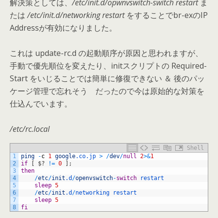
解決策としては、
/etc/init.d/opwnvswitch-switch restart
ま
たは
/etc/init.d/networking restart
をすることでbr-exのIP
Addressが有効になりました。
これは update-rc.d の起動順序が原因と思われますが、
手動で優先順位を変えたり、initスクリプトの Required-
Start をいじることでは簡単に修復できない ＆ 後のパッ
ケージ管理で忘れそう だったので今は原始的な対策を
仕込んでいます。
/etc/rc.local
Shell
1
ping
-
c
1
google
.co
.jp
>
/
dev
/
null
2
>
&
1
2
if
[
$
?
!=
0
]
;
3
then
4
/
etc
/
init
.d
/
openvswitch
-
switch
restart
5
sleep
5
6
/
etc
/
init
.d
/
networking 
restart
7
sleep
5
8
fi