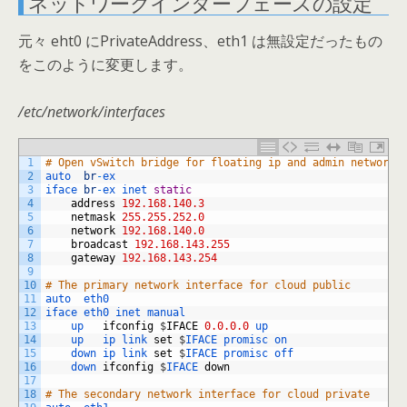
ネットワークインターフェースの設定
元々 eht0 にPrivateAddress、eth1 は無設定だったもの
をこのように変更します。
/etc/network/interfaces
1
# Open vSwitch bridge for floating ip and admin network
2
auto  
br
-
ex
3
iface 
br
-
ex 
inet 
static
4
address
192.168.140.3
5
netmask
255.255.252.0
6
network
192.168.140.0
7
broadcast
192.168.143.255
8
gateway
192.168.143.254
9
10
# The primary network interface for cloud public
11
auto  
eth0
12
iface 
eth0 
inet 
manual
13
up   
ifconfig
$
IFACE
0.0.0.0
up
14
up   
ip 
link 
set
$
IFACE 
promisc 
on
15
down 
ip 
link 
set
$
IFACE 
promisc 
off
16
down 
ifconfig
$
IFACE 
down
17
18
# The secondary network interface for cloud private