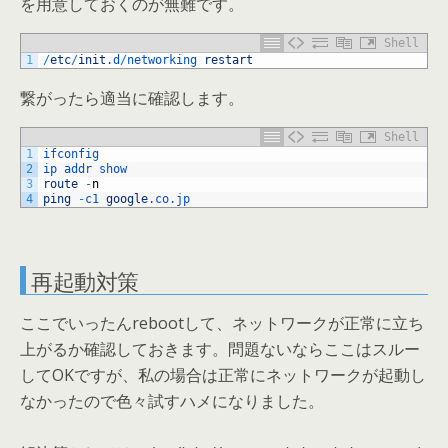
を用意しておくのが無難です。
Shell
1
/
etc
/
init
.d
/
networking 
restart
繋がったら適当に確認します。
Shell
1
ifconfig
2
ip 
addr 
show
3
route
-
n
4
ping
-
c1 
google
.co
.jp
再起動対策
ここでいったんrebootして、ネットワークが正常に立ち
上がるか確認しておきます。問題ないならここはスルー
してOKですが、私の場合は正常にネットワークが起動し
なかったので色々試すハメになりました。