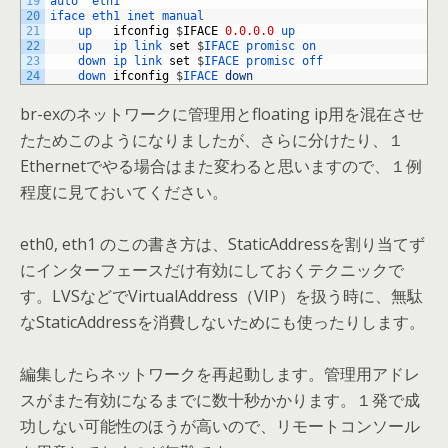
19
auto  
eth1
20
iface 
eth1 
inet 
manual
21
up   
ifconfig
$
IFACE
0.0.0.0
up
22
up   
ip 
link 
set
$
IFACE 
promisc 
on
23
down 
ip 
link 
set
$
IFACE 
promisc 
off
24
down 
ifconfig
$
IFACE 
down
br-exのネットワークに管理用とfloating ip用を混在させ
たためこのようになりましたが、さらに分けたり、１
Ethernetでやる場合はまた変わると思いますので、１例
程度に見ておいてください。
eth0, eth1 のこの書き方は、StaticAddressを割り当てず
にインターフェースだけ有効にしておくテクニックで
す。LVSなどでVirtualAddress（VIP）を扱う時に、無駄
なStaticAddressを消費しないためにも使ったりします。
編集したらネットワークを再起動します。管理用アドレ
スがまた有効になるまでに数十秒かかります。１発で成
功しない可能性のほうが高いので、リモートコンソール