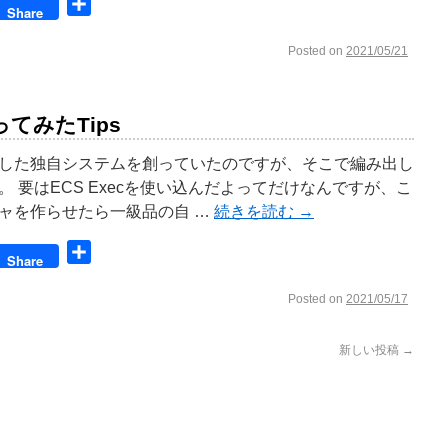
book
共
Share
有
Posted on
2021/05/21
使ってみたTips
した独自システムを創っていたのですが、そこで編み出し
 要はECS Execを使い込んだよってだけなんですが、こ
ャを作らせたら一級品の自 …
続きを読む
→
book
共
Share
有
Posted on
2021/05/17
新しい投稿
→