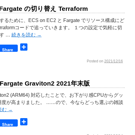
 Fargate の切り替え Terraform
めに、ECS on EC2 と Fargate でリソース構成にど
raformコードで追っていきます。 １つの設定で気軽に切
す …
続きを読む
→
book
共
Share
有
Posted on
2021/12/16
 Fargate Graviton2 2021年末版
raviton2 (ARM64) 対応したことで、お下がり感CPUからグッ
e採用度が高まりました。 ……ので、今ならどっち選ぶの雑談
読む
→
book
共
Share
有