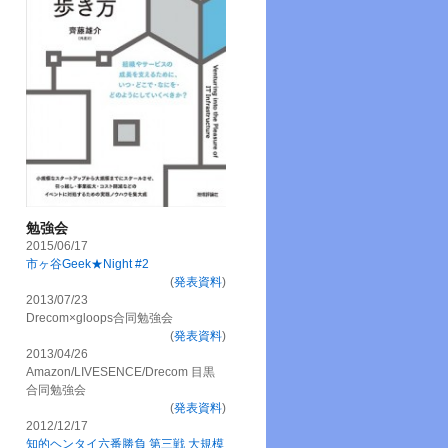
勉強会
2015/06/17
市ヶ谷Geek★Night #2
(
発表資料
)
2013/07/23
Drecom×gloops合同勉強会
(
発表資料
)
2013/04/26
Amazon/LIVESENCE/Drecom 目黒
合同勉強会
(
発表資料
)
2012/12/17
知的ヘンタイ六番勝負 第三戦 大規模