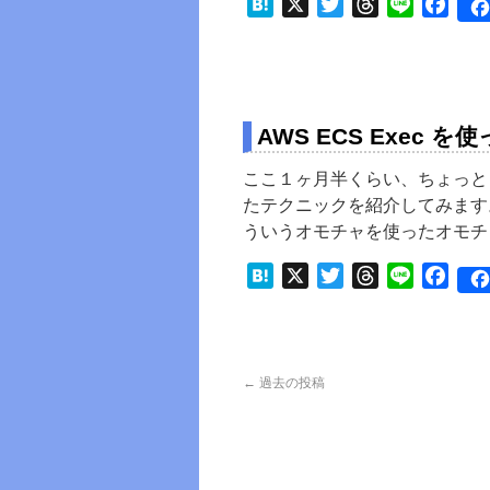
Hatena
X
Twitter
Threads
Line
Face
AWS ECS Exec を
ここ１ヶ月半くらい、ちょっと
たテクニックを紹介してみます。
ういうオモチャを使ったオモチ
Hatena
X
Twitter
Threads
Line
Face
←
過去の投稿