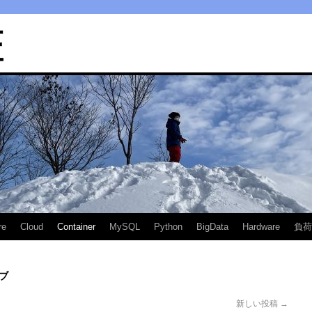
匠
re
Cloud
Container
MySQL
Python
BigData
Hardware
負荷
ブ
新しい投稿
→