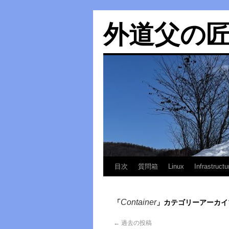
外道父の
目次
質問箱
Linux
Infrastructu
Container
「
」カテゴリーアーカイ
←
過去の投稿