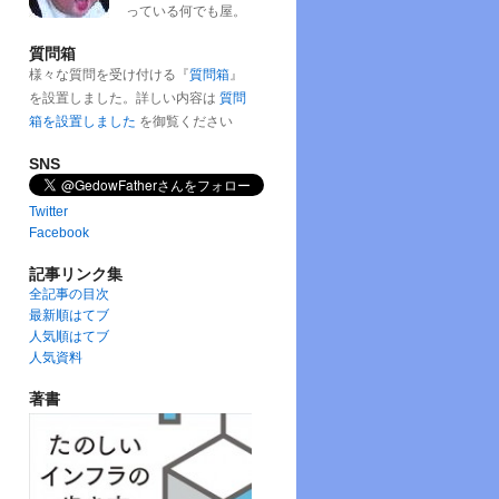
っている何でも屋。
質問箱
様々な質問を受け付ける『
質問箱
』
を設置しました。詳しい内容は
質問
箱を設置しました
を御覧ください
SNS
Twitter
Facebook
記事リンク集
全記事の目次
最新順はてブ
人気順はてブ
人気資料
著書