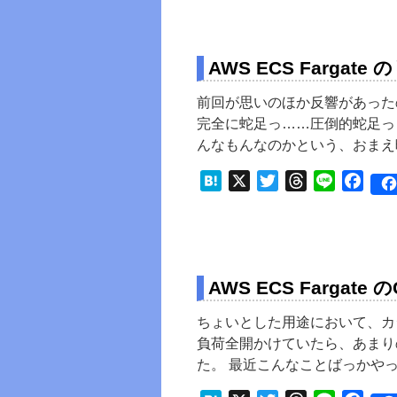
AWS ECS Fargat
前回が思いのほか反響があった
完全に蛇足っ……圧倒的蛇足っ
んなもんなのかという、おまえ
Hatena
X
Twitter
Threads
Line
Face
AWS ECS Fargat
ちょいとした用途において、カジ
負荷全開かけていたら、あまり
た。 最近こんなことばっかや