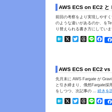
AWS ECS on EC2 と
前回の考察をより実現しやすくするた
のような違いがあるのか、をTer
り替えられる書き方にしていま
Hatena
X
Twitter
Threads
Line
Face
AWS ECS on EC2 vs
先月末に AWS Fargate が G
と引き締まり、俄然Fargat
をしつつ、次記事の …
続きを
Hatena
X
Twitter
Threads
Line
Face