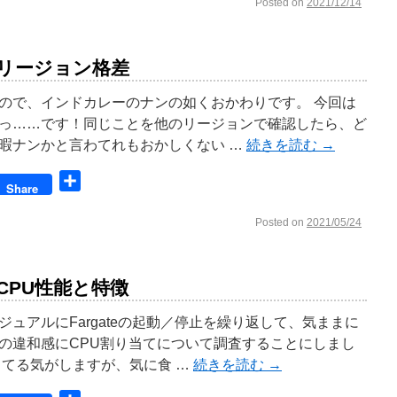
Posted on
2021/12/14
e のリージョン格差
ので、インドカレーのナンの如くおかわりです。 今回は
っ……です！同じことを他のリージョンで確認したら、ど
暇ナンかと言わてれもおかしくない …
続きを読む
→
book
共
Share
有
Posted on
2021/05/24
e のCPU性能と特徴
ュアルにFargateの起動／停止を繰り返して、気ままに
の違和感にCPU割り当てについて調査することにしまし
ってる気がしますが、気に食 …
続きを読む
→