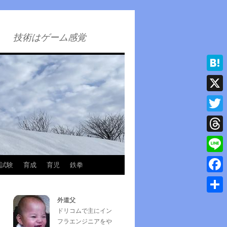
技術はゲーム感覚
Hatena
X
Twitter
Thread
Line
試験
育成
育児
鉄拳
Faceb
外道父
共
ドリコムで主にイン
有
フラエンジニアをや