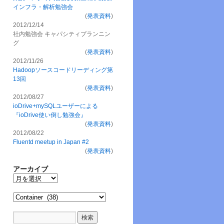
インフラ・解析勉強会
(
発表資料
)
2012/12/14
社内勉強会 キャパシティプランニン
グ
(
発表資料
)
2012/11/26
Hadoopソースコードリーディング第
13回
(
発表資料
)
2012/08/27
ioDrive+mySQLユーザーによる
『ioDrive使い倒し勉強会』
(
発表資料
)
2012/08/22
Fluentd meetup in Japan #2
(
発表資料
)
アーカイブ