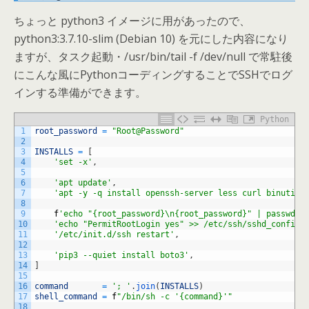
ちょっと python3 イメージに用があったので、
python3:3.7.10-slim (Debian 10) を元にした内容になり
ますが、タスク起動・/usr/bin/tail -f /dev/null で常駐後
にこんな風にPythonコーディングすることでSSHでログ
インする準備ができます。
Python
1
root_password
=
"Root@Password"
2
3
INSTALLS
=
[
4
'set -x'
,
5
6
'apt update'
,
7
'apt -y -q install openssh-server less curl binutils
8
9
f
'echo "{root_password}\n{root_password}" | passwd r
10
'echo "PermitRootLogin yes" >> /etc/ssh/sshd_config'
11
'/etc/init.d/ssh restart'
,
12
13
'pip3 --quiet install boto3'
,
14
]
15
16
command
=
'; '
.
join
(
INSTALLS
)
17
shell_command
=
f
"/bin/sh -c '{command}'"
18