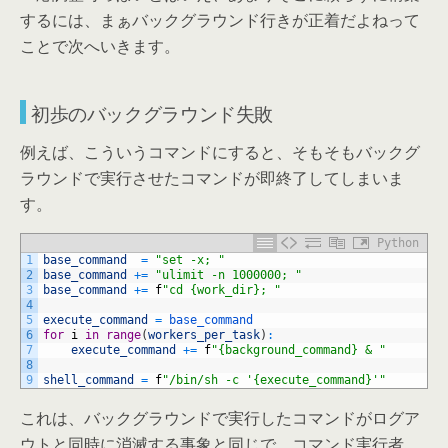
するには、まぁバックグラウンド行きが正着だよねって
ことで次へいきます。
初歩のバックグラウンド失敗
例えば、こういうコマンドにすると、そもそもバックグ
ラウンドで実行させたコマンドが即終了してしまいま
す。
Python
1
base_command
=
"set -x; "
2
base_command
+=
"ulimit -n 1000000; "
3
base_command
+=
f
"cd {work_dir}; "
4
5
execute_command
=
base_command
6
for
i
in
range
(
workers_per_task
)
:
7
execute_command
+=
f
"{background_command} & "
8
9
shell_command
=
f
"/bin/sh -c '{execute_command}'"
これは、バックグラウンドで実行したコマンドがログア
ウトと同時に消滅する事象と同じで、コマンド実行者