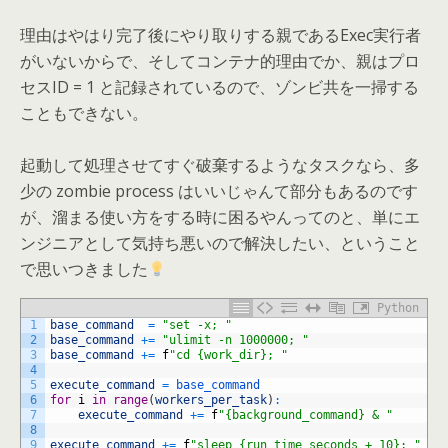
理由はやはり完了後にやり取りする親であるExec実行者
がいないからで、そしてコンテナ的理由でか、親はプロ
セスID = 1 と記録されているので、ゾンビ共を一掃する
こともできない。
起動して処理させてすぐ破棄するようなタスクなら、多
少の zombie process はいいじゃんて部分もあるのです
が、溜まる使い方をする時に困るやんってのと、単にエ
ンジニアとして気持ち悪いので解決したい、ということ
で思いつきました
Python
1
base_command
=
"set -x; "
2
base_command
+=
"ulimit -n 1000000; "
3
base_command
+=
f
"cd {work_dir}; "
4
5
execute_command
=
base_command
6
for
i
in
range
(
workers_per_task
)
:
7
execute_command
+=
f
"{background_command} & "
8
9
execute_command
+=
f
"sleep {run_time_seconds + 10}; "
# 