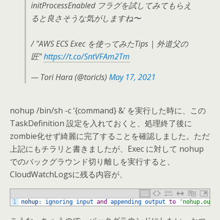
initProcessEnabled フラグを試してみてもらえ
ると良さそうな気がしますね〜
/ "AWS ECS Exec を使ってみたTips | 外道父の
匠"
https://t.co/SntVFAm2Tm
— Tori Hara (@toricls)
May 17, 2021
nohup /bin/sh -c ‘{command} &’ を実行した時に、この
TaskDefinition 設定を入れておくと、処理終了後に
zombie化せず綺麗に完了することを確認しました。ただ
上記にもチラリと書きましたが、Exec に対して nohup
でのバックグラウンド切り離しを実行すると、
CloudWatchLogsに残る内容が、
1
nohup
:
ignoring 
input 
and
appending 
output 
to
'nohup.out'