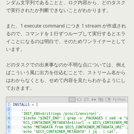
ンダム文字列であることと、ログ内容から、どのタスク
で実行されたか判断できないことがわかります。
また、1 execute command につき 1 stream が作成され
るので、コマンドを１行ずつループして実行するとエラ
イことになるのは明白で、そのためワンライナーとして
います。
どのタスクでの出来事なのか不明な点については、例え
ばこういう風に出力を仕込むことで、ストリーム名から
はわからなくとも、せめて内容を見たらわかるようにし
ておきます。
Python
1
INSTALLS
=
[
2
.
.
.
3
'INIT_ENV=$(strings /proc/1/environ)'
,
4
'$(echo "$INIT_ENV" | grep -v _PACKAGES | sed -e "s/^
5
'ECS_CONTAINER_METADATA=$(curl -s $ECS_CONTAINER_META
6
'echo "METADATA from $ECS_CONTAINER_METADATA_URI"'
,
7
'echo "$ECS_CONTAINER_METADATA" | jq . | cat'
,