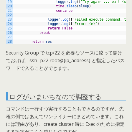
19
logger
.
log
(
f
"Try again ... wait {sle
20
time
.
sleep
(
sleep
)
21
continue
22
23
logger
.
log
(
f
"Failed execute command. tas
24
logger
.
log
(
f
"Error: {e}"
)
25
return
False
26
break
27
28
return
res
Security Group で tcp/22 を必要なソースに絞って開け
ておけば、ssh -p22 root@{ip_address} と指定したパス
ワードで入ることができます。
ログがいまいちなので調整する
コマンドは一行ずつ実行することもできるのですが、先
程の例ではあえてワンライナーにまとめています。これ
には理由があり、create cluster 時に Exec のために指定
する設定がこんな感じなのですが