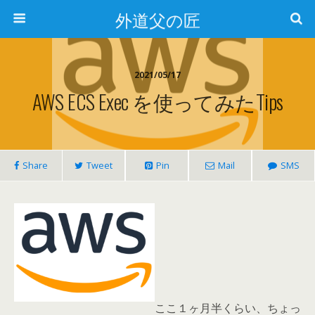
外道父の匠
2021/05/17
AWS ECS Exec を使ってみたTips
Share
Tweet
Pin
Mail
SMS
ここ１ヶ月半くらい、ちょっ