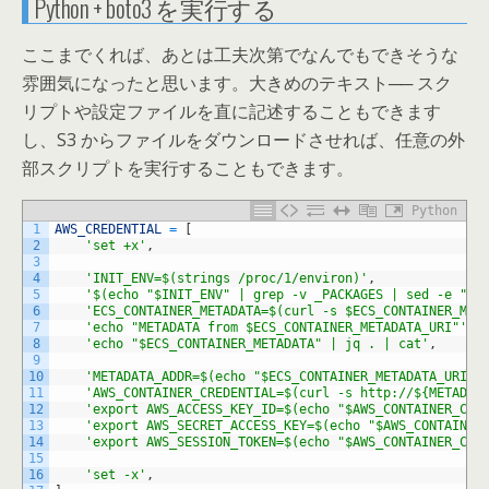
Python + boto3 を実行する
ここまでくれば、あとは工夫次第でなんでもできそうな
雰囲気になったと思います。大きめのテキスト── スク
リプトや設定ファイルを直に記述することもできます
し、S3 からファイルをダウンロードさせれば、任意の外
部スクリプトを実行することもできます。
Python
1
AWS_CREDENTIAL
=
[
2
'set +x'
,
3
4
'INIT_ENV=$(strings /proc/1/environ)'
,
5
'$(echo "$INIT_ENV" | grep -v _PACKAGES | sed -e "s/
6
'ECS_CONTAINER_METADATA=$(curl -s $ECS_CONTAINER_MET
7
'echo "METADATA from $ECS_CONTAINER_METADATA_URI"'
,
8
'echo "$ECS_CONTAINER_METADATA" | jq . | cat'
,
9
10
'METADATA_ADDR=$(echo "$ECS_CONTAINER_METADATA_URI" 
11
'AWS_CONTAINER_CREDENTIAL=$(curl -s http://${METADAT
12
'export AWS_ACCESS_KEY_ID=$(echo "$AWS_CONTAINER_CRE
13
'export AWS_SECRET_ACCESS_KEY=$(echo "$AWS_CONTAINER
14
'export AWS_SESSION_TOKEN=$(echo "$AWS_CONTAINER_CRE
15
16
'set -x'
,