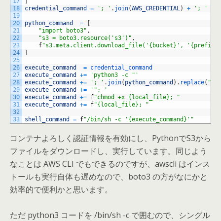
17
]
18
credential_command
=
'; '
.
join
(
AWS_CREDENTIAL
)
+
'; '
19
20
python_command
=
[
21
"import boto3"
,
22
"s3 = boto3.resource('s3')"
,
23
f
"s3.meta.client.download_file('{bucket}', '{prefix}
24
]
25
26
execute_command
=
credential_command
27
execute_command
+=
'python3 -c "'
28
execute_command
+=
'; '
.
join
(
python_command
)
.
replace
(
"'"
29
execute_command
+=
'"; '
30
execute_command
+=
f
"chmod +x {local_file}; "
31
execute_command
+=
f
"{local_file}; "
32
33
shell_command
=
f
"/bin/sh -c '{execute_command}'"
コンテナよろしく認証情報を有効にし、PythonでS3から
ファイルをダウンロードし、実行しています。同じよう
なことは AWS CLI でもできるのですが、awscli はインス
トールも実行自体も遅めなので、boto3 の方がなにかと
効率的で便利かと思います。
ただ python3 コードを /bin/sh -c で囲むので、シングル