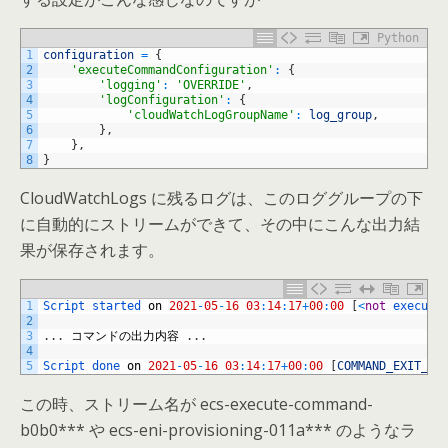
Python
1
configuration
=
{
2
'executeCommandConfiguration'
:
{
3
'logging'
:
'OVERRIDE'
,
4
'logConfiguration'
:
{
5
'cloudWatchLogGroupName'
:
log_group
,
6
}
,
7
}
,
8
}
CloudWatchLogs に残るログは、このロググループの下
に自動的にストリームができて、その中にこんな出力結
果が保存されます。
1
Script 
started 
on
2021
-
05
-
16
03
:
14
:
17
+
00
:
00
[
<
not
execute
2
3
.
.
.
コマンドの出力内容
.
.
.
4
5
Script 
done 
on
2021
-
05
-
16
03
:
14
:
17
+
00
:
00
[
COMMAND_EXIT_CO
この時、ストリーム名が ecs-execute-command-
b0b0*** や ecs-eni-provisioning-011a*** のようなラ