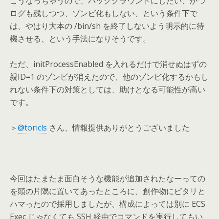
こうなっちゃうので、バックグラウンドにしたい、かつ
ログも残しつつ、ゾンビ化もしない、という条件下で
は、やはり大本の /bin/sh を終了しないよう明示的に待
機させる、という手法になりそうです。
ただ、initProcessEnabled を入れるだけで消せぬはずの
親ID=1 のゾンビが消えたので、他のゾンビ化するかもし
れない条件下の対策としては、助けとなる可能性が高い
です。
＞
@toricls
さん、情報提供ありがとうございました
今回はたまたま面白そうな機能が追加されたなーっての
を頭の片隅に置いてあったところに、創作物にピタリと
ハマったので採用しましたが、構成によっては別に ECS
Exec じゃなくても SSH 経由でコマンドを実行してもい