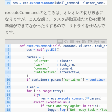
19
res
=
ecs
.
executeCommand
(
shell_command
,
cluster_name
,
ta
executeCommand のところは、オレオレの切り抜きに
なりますが、こんな感じ。タスク起動直後だとExec受付
準備ができてなかったりするので、リトライを仕込んで
ます。
Python
1
def
executeCommand
(
self
,
command
,
cluster
,
task_arn
,
2
ecs
=
self
.
getECS
(
)
3
4
params
=
{
5
"cluster"
:
cluster
,
6
"task"
:
task_arn
,
7
"command"
:
command
,
8
"interactive"
:
interactive
,
9
}
10
if
container
:
params
[
"container"
]
=
container
11
12
sleep
=
5
13
for
i
in
range
(
retry
)
:
14
try
:
15
res
=
ecs
.
execute_command
(
*
*
params
)
16
except
Exception
as
e
:
17
if
"Wait and try again"
in
str
(
e
)
:
18
logger
.
log
(
f
"Not ready task = {task_