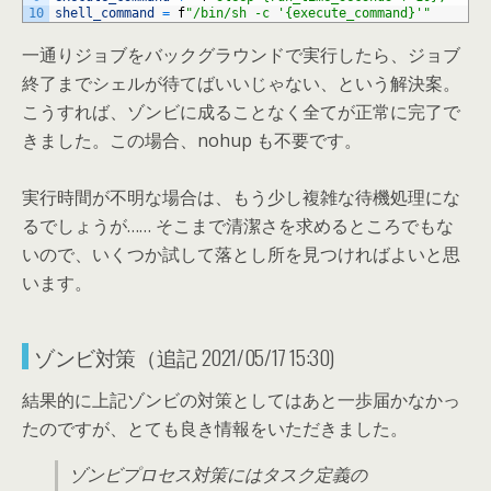
10
shell_command
=
f
"/bin/sh -c '{execute_command}'"
一通りジョブをバックグラウンドで実行したら、ジョブ
終了までシェルが待てばいいじゃない、という解決案。
こうすれば、ゾンビに成ることなく全てが正常に完了で
きました。この場合、nohup も不要です。
実行時間が不明な場合は、もう少し複雑な待機処理にな
るでしょうが…… そこまで清潔さを求めるところでもな
いので、いくつか試して落とし所を見つければよいと思
います。
ゾンビ対策（追記 2021/05/17 15:30)
結果的に上記ゾンビの対策としてはあと一歩届かなかっ
たのですが、とても良き情報をいただきました。
ゾンビプロセス対策にはタスク定義の