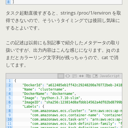
8
]
タスク起動直後すぎると、strings /proc/1/environ を取
得できないので、そういうタイミングでは後回し気味に
するとよいです。
この記述は以前にも別記事で紹介したメタデータの取り
扱いですが、出力内容はこんな感じになります。jq のま
まだとカラーリング文字列が残っちゃうので、cat で消
してます。
JavaScript
1
{
2
"DockerId"
:
"a612485eb1ff42c29248200a70772beb-241847
3
"Name"
:
"clustername"
,
4
"DockerName"
:
"dockername"
,
5
"Image"
:
"python:3.7.10-slim"
,
6
"ImageID"
:
"sha256:123814d8afbbb14562a4df02bd8799b8f
7
"Labels"
:
{
8
"com.amazonaws.ecs.cluster"
:
"arn:aws:ecs:ap-nor
9
"com.amazonaws.ecs.container-name"
:
"containerna
10
"com.amazonaws.ecs.task-arn"
:
"arn:aws:ecs:ap-no
11
"com.amazonaws.ecs.task-definition-family"
:
"fam