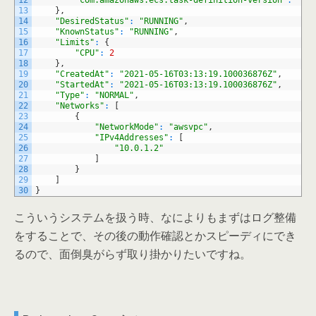
12
"com.amazonaws.ecs.task-definition-version"
:
"75
13
}
,
14
"DesiredStatus"
:
"RUNNING"
,
15
"KnownStatus"
:
"RUNNING"
,
16
"Limits"
:
{
17
"CPU"
:
2
18
}
,
19
"CreatedAt"
:
"2021-05-16T03:13:19.100036876Z"
,
20
"StartedAt"
:
"2021-05-16T03:13:19.100036876Z"
,
21
"Type"
:
"NORMAL"
,
22
"Networks"
:
[
23
{
24
"NetworkMode"
:
"awsvpc"
,
25
"IPv4Addresses"
:
[
26
"10.0.1.2"
27
]
28
}
29
]
30
}
こういうシステムを扱う時、なによりもまずはログ整備
をすることで、その後の動作確認とかスピーディにでき
るので、面倒臭がらず取り掛かりたいですね。