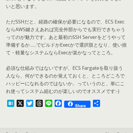
いと思います。
ただSSHだと、経路の確保が必要になるので、ECS Exec
ならAWS鍵さえあれば完全外部からでも実行できちゃう
ってのが魅力です。あと最初のSSH Serverをどうやって
準備するか……でビルドかExecかで選択肢となり、使い捨
て・軽量なシステムならExecが楽かなってところ。
必須な仕組みではないですが、ECS Fargateを取り扱う
人なら、何ができるのか覚えておくと、ところどころで
ハッピーになれるのではないか。っていうのと、単にこ
れ使ってシステム組むのが楽しいのでオススメです:-)
H
X
T
T
L
F
共
Share
a
w
h
i
a
有
t
i
r
n
c
e
t
e
e
e
n
t
a
b