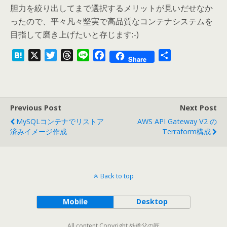
胆力を絞り出してまで選択するメリットが見いだせなか
ったので、平々凡々堅実で高品質なコンテナシステムを
目指して磨き上げたいと存じます:-)
H
X
T
T
L
F
共
Share
a
w
h
i
a
有
t
i
r
n
c
e
t
e
e
e
n
t
a
b
Previous Post
Next Post
a
e
d
o
MySQLコンテナでリストア
AWS API Gateway V2 の
r
s
o
済みイメージ作成
Terraform構成
k
Back to top
Mobile
Desktop
All content Copyright 外道父の匠