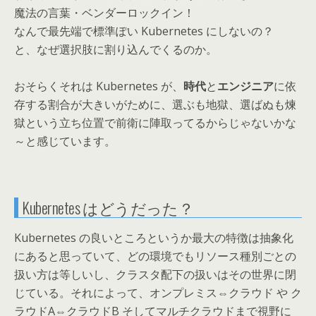
魔法の言葉・ベンダーロックイン！
なんで最先端で標準ぽい Kubernetes にしないの？
と、なぜ選択肢に割り込んでくるのか。
おそらくそれは Kubernetes が、
時代
と
エンジニア
に依
存する割合が大きいがために、選ぶも地獄、選ばぬも煉
獄という立ち位置で前衛に陣取ってるからじゃないかな
～と感じています。
Kubernetes はどうだった？
Kubernetes の良いところというか最大の特徴は抽象化
にあると思っていて、どの環境でもリソース種別ごとの
扱い方は等しいし、クラスタ配下の扱いはその世界に閉
じている。それによって、オンプレミス⇔クラウド や ク
ラウドA⇔クラウドB そしてマルチクラウドまで視野に