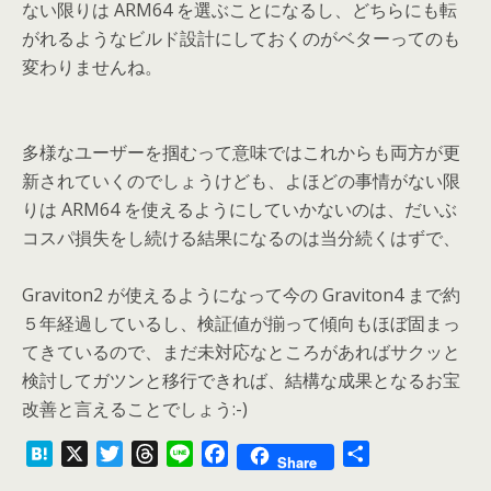
ない限りは ARM64 を選ぶことになるし、どちらにも転
がれるようなビルド設計にしておくのがベターってのも
変わりませんね。
多様なユーザーを掴むって意味ではこれからも両方が更
新されていくのでしょうけども、よほどの事情がない限
りは ARM64 を使えるようにしていかないのは、だいぶ
コスパ損失をし続ける結果になるのは当分続くはずで、
Graviton2 が使えるようになって今の Graviton4 まで約
５年経過しているし、検証値が揃って傾向もほぼ固まっ
てきているので、まだ未対応なところがあればサクッと
検討してガツンと移行できれば、結構な成果となるお宝
改善と言えることでしょう:-)
H
X
T
T
L
F
共
Share
a
w
h
i
a
有