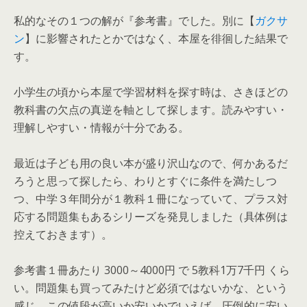
私的なその１つの解が『参考書』でした。別に【
ガクサ
ン
】に影響されたとかではなく、本屋を徘徊した結果で
す。
小学生の頃から本屋で学習材料を探す時は、さきほどの
教科書の欠点の真逆を軸として探します。読みやすい・
理解しやすい・情報が十分である。
最近は子ども用の良い本が盛り沢山なので、何かあるだ
ろうと思って探したら、わりとすぐに条件を満たしつ
つ、中学３年間分が１教科１冊になっていて、プラス対
応する問題集もあるシリーズを発見しました（具体例は
控えておきます）。
参考書１冊あたり 3000～4000円 で 5教科1万7千円 くら
い。問題集も買ってみたけど必須ではないかな、という
感じ。この値段が高いか安いかでいえば、圧倒的に安い