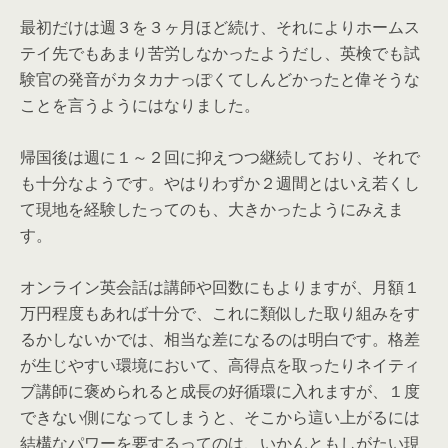
最初だけは週３を３ヶ月ほど続け、それによりホームス
テイ先でもあまり苦労しなかったようだし、英検でも試
験官の発音がカタカナっぽくてしんどかったと偉そうな
ことを言うようにはなりました。
帰国後は週に１～２回に抑えつつ継続しており、それで
も十分なようです。やはりわずか２週間とはいえ若くし
て現地を経験したってのも、大きかったようにみえま
す。
オンライン英会話は講師や回数にもよりますが、月額１
万円程度もあれば十分で、これに類似した取り組みをす
るかしないかでは、相当な差になるのは明白です。格差
が生じやすい環境において、高得点を取ったりネイティ
ブ講師に褒められると成長の好循環に入れますが、１度
できない側になってしまうと、そこから這い上がるには
結構なパワーを要するってのは、いかんともしがたい現