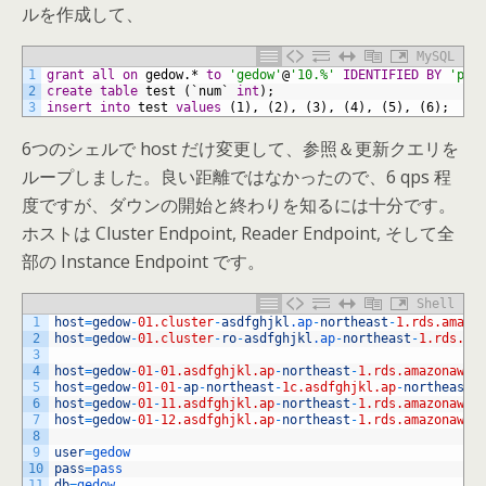
ルを作成して、
MySQL
1
grant
all
on
gedow.*
to
'gedow'
@
'10.%'
IDENTIFIED BY
'pas
2
create
table
test
(`num`
int
);
3
insert
into
test
values
(1),
(2),
(3),
(4),
(5),
(6);
6つのシェルで host だけ変更して、参照＆更新クエリを
ループしました。良い距離ではなかったので、6 qps 程
度ですが、ダウンの開始と終わりを知るには十分です。
ホストは Cluster Endpoint, Reader Endpoint, そして全
部の Instance Endpoint です。
Shell
1
host
=
gedow
-
01.cluster
-
asdfghjkl
.ap
-
northeast
-
1.rds.amazo
2
host
=
gedow
-
01.cluster
-
ro
-
asdfghjkl
.ap
-
northeast
-
1.rds.am
3
4
host
=
gedow
-
01
-
01.asdfghjkl.ap
-
northeast
-
1.rds.amazonaws.
5
host
=
gedow
-
01
-
01
-
ap
-
northeast
-
1c.asdfghjkl.ap
-
northeast
-
6
host
=
gedow
-
01
-
11.asdfghjkl.ap
-
northeast
-
1.rds.amazonaws.
7
host
=
gedow
-
01
-
12.asdfghjkl.ap
-
northeast
-
1.rds.amazonaws.
8
9
user
=
gedow
10
pass
=
pass
11
db
=
gedow