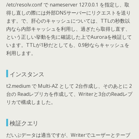
/etc/resolv.conf で nameserver 127.0.0.1 を指定し、取
得し直しの際には外部DNSサーバーにリクエストを送り
ます。で、肝心のキャッシュについては、TTLの秒数以
内なら内部キャッシュを利用し、過ぎたら取得し直す、
という正しい挙動を先に確認した上でAuroraを検証して
います。TTLが1秒だとしても、0.9秒ならキャッシュを
利用します。
インスタンス
t2.medium で Multi-AZ として 2台作成し、そのあとに 2
台の Readレプリカを作成して、Writerと3台のReadレプ
リカで構成しました。
検証クエリ
だいぶデータは適当ですが、Writerでユーザーとテーブ