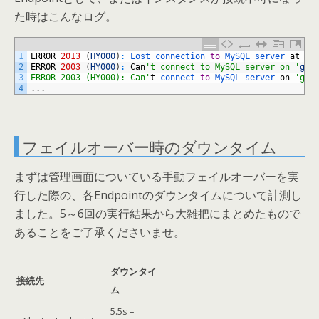
た時はこんなログ。
1
ERROR
2013
(
HY000
)
:
Lost 
connection 
to
MySQL 
server 
at
'r
2
ERROR
2003
(
HY000
)
:
Can
't connect to MySQL server on '
ged
3
ERROR 2003 (HY000): Can'
t
connect 
to
MySQL 
server 
on
'ged
4
.
.
.
フェイルオーバー時のダウンタイム
まずは管理画面についている手動フェイルオーバーを実
行した際の、各Endpointのダウンタイムについて計測し
ました。5～6回の実行結果から大雑把にまとめたもので
あることをご了承くださいませ。
ダウンタイ
接続先
ム
5.5s –