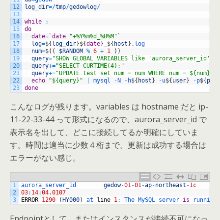
12
log_dir
=
/
tmp
/
gedowlog
/
13
14
while
:
15
do
16
date
=
`
date
"+%Y%m%d_%H%M"
`
17
log
=
$
{
log_dir
}
$
{
date
}
_
$
{
host
}
.log
18
num
=
$
(
(
$RANDOM
%
6
+
1
)
)
19
query
=
"SHOW GLOBAL VARIABLES like 'aurora_server_id';"
20
query
+=
"SELECT CURTIME(4);"
21
query
+=
"UPDATE test set num = num WHERE num = ${num}"
22
echo
"${query}"
|
mysql
-
N
-
h
$
{
host
}
-
u
$
{
user
}
-
p
$
{
pas
23
done
こんなログが残ります。variables は hostname だと ip-
11-22-33-44 って形式になるので、aurora_server_id で
表示名を出して、どこに接続してるか明確にしていま
す。時間は適当に少数４桁まで。更新は成功する場合は
エラーがない感じ。
1
aurora_server_id        
gedow
-
01
-
01
-
ap
-
northeast
-
1c
2
03
:
14
:
04.0107
3
ERROR
1290
(
HY000
)
at 
line
1
:
The 
MySQL 
server 
is
running
Endpointとして、またはインスタンスが接続不可になっ