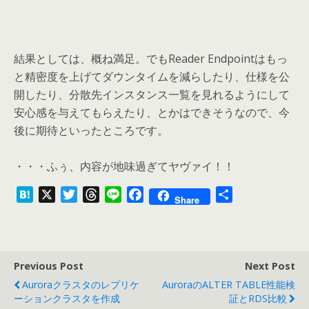
結果としては、概ね満足。でもReader Endpointはもっ
と精密度を上げてダウンタイムを減らしたり、仕様を公
開したり、分散先インスタンス一覧を見れるようにして
安心感を与えてもらえたり、とかはできそうなので、今
後に期待といったところです。
・・・ふぅ、内容が地味過ぎてヤヴァイ！！
H
X
T
T
L
F
共
Share
a
w
h
i
a
有
t
i
r
n
c
e
t
e
e
e
n
t
a
b
Previous Post
Next Post
a
e
d
o
Auroraクラスタのレプリケ
AuroraのALTER TABLE性能検
r
s
o
ーションクラスタを作成
証とRDS比較