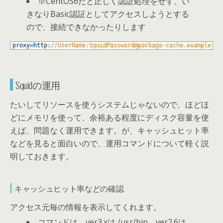
※CentOS6だと正しく認証処理をせず、い
きなりBasic認証としてアクセスしようとする
ので、接続できなかったりします
1
proxy
=
http
:
//UserName:SquidPassword@package-cache.example.co
Squidの運用
たいしてリソースを使うシステムじゃないので、ほどほ
どにメモリを使って、余裕ある程度にディスク容量を使
えば、問題なく運用できます。が、キャッシュヒット率
などを見ると面白いので、運用コマンドについて軽く説
明しておきます。
キャッシュヒット率などの確認
アクセス元毎の情報を表示してくれます。
コマンドは、ver3.xは /usr/bin、ver2.6は