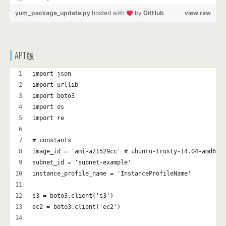
yum_package_update.py
hosted with
by
GitHub
view raw
APT版
import json
import urllib
import boto3
import os
import re
# constants
image_id = 'ami-a21529cc' # ubuntu-trusty-14.04-amd64-
subnet_id = 'subnet-example'
instance_profile_name = 'InstanceProfileName'
s3 = boto3.client('s3')
ec2 = boto3.client('ec2')