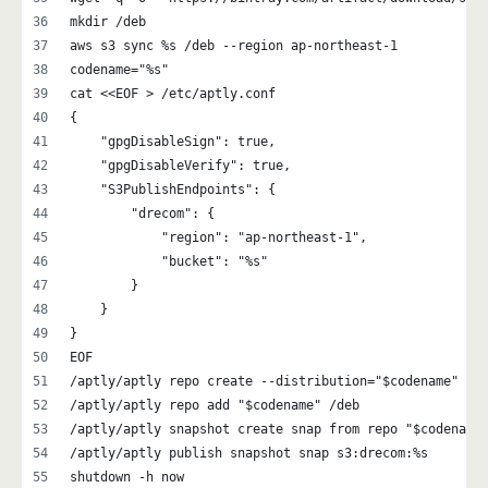
mkdir /deb
aws s3 sync %s /deb --region ap-northeast-1
codename="%s"
cat <<EOF > /etc/aptly.conf
{
    "gpgDisableSign": true,
    "gpgDisableVerify": true,
    "S3PublishEndpoints": {
        "drecom": {
            "region": "ap-northeast-1",
            "bucket": "%s"
        }
    }
}
EOF
/aptly/aptly repo create --distribution="$codename" --
/aptly/aptly repo add "$codename" /deb
/aptly/aptly snapshot create snap from repo "$codename
/aptly/aptly publish snapshot snap s3:drecom:%s
shutdown -h now