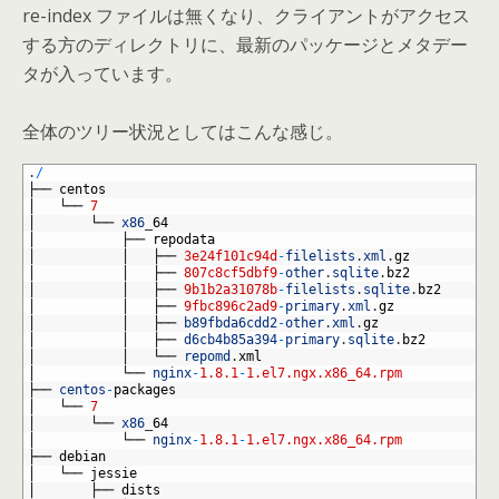
re-index ファイルは無くなり、クライアントがアクセス
する方のディレクトリに、最新のパッケージとメタデー
タが入っています。
全体のツリー状況としてはこんな感じ。
1
.
/
2
├──
centos
3
│
└──
7
4
│
└──
x86
_
64
5
│
├──
repodata
6
│
│
├──
3e24f101c94d
-
filelists
.
xml
.
gz
7
│
│
├──
807c8cf5dbf9
-
other
.
sqlite
.
bz2
8
│
│
├──
9b1b2a31078b
-
filelists
.
sqlite
.
bz2
9
│
│
├──
9fbc896c2ad9
-
primary
.
xml
.
gz
10
│
│
├──
b89fbda6cdd2
-
other
.
xml
.
gz
11
│
│
├──
d6cb4b85a394
-
primary
.
sqlite
.
bz2
12
│
│
└──
repomd
.
xml
13
│
└──
nginx
-
1.8.1
-
1.el7.ngx.x86_64.rpm
14
├──
centos
-
packages
15
│
└──
7
16
│
└──
x86
_
64
17
│
└──
nginx
-
1.8.1
-
1.el7.ngx.x86_64.rpm
18
├──
debian
19
│
└──
jessie
20
│
├──
dists