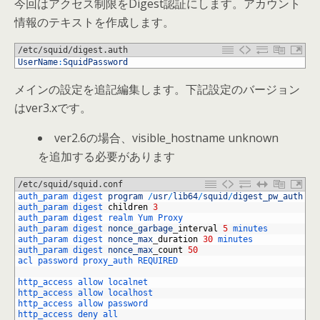
今回はアクセス制限をDigest認証にします。アカウント
情報のテキストを作成します。
/etc/squid/digest.auth
1
UserName
:
SquidPassword
メインの設定を追記編集します。下記設定のバージョン
はver3.xです。
ver2.6の場合、visible_hostname unknown
を追加する必要があります
/etc/squid/squid.conf
1
auth_param 
digest 
program
/
usr
/
lib64
/
squid
/
digest_pw_auth
/
e
2
auth_param 
digest 
children
3
3
auth_param 
digest 
realm 
Yum 
Proxy
4
auth_param 
digest 
nonce_garbage
_
interval
5
minutes
5
auth_param 
digest 
nonce_max
_
duration
30
minutes
6
auth_param 
digest 
nonce_max
_
count
50
7
acl 
password 
proxy_auth 
REQUIRED
8
9
http_access 
allow 
localnet
10
http_access 
allow 
localhost
11
http_access 
allow 
password
12
http_access 
deny 
all