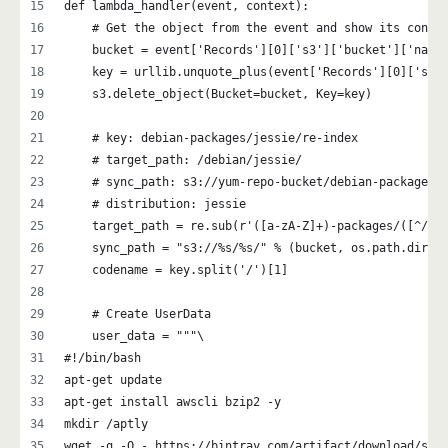
def lambda_handler(event, context):
    # Get the object from the event and show its conte
    bucket = event['Records'][0]['s3']['bucket']['name
    key = urllib.unquote_plus(event['Records'][0]['s3'
    s3.delete_object(Bucket=bucket, Key=key)
    # key: debian-packages/jessie/re-index
    # target_path: /debian/jessie/
    # sync_path: s3://yum-repo-bucket/debian-packages/
    # distribution: jessie
    target_path = re.sub(r'([a-zA-Z]+)-packages/([^/]+
    sync_path = "s3://%s/%s/" % (bucket, os.path.dirna
    codename = key.split('/')[1]
    # Create UserData
    user_data = """\
#!/bin/bash
apt-get update
apt-get install awscli bzip2 -y
mkdir /aptly
wget -q -O - https://bintray.com/artifact/download/smi