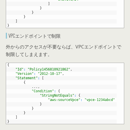
12
]
13
}
14
}
15
}
16
]
17
}
VPCエンドポイントで制限
外からのアクセスが不要ならば、VPCエンドポイントで
制限してしまえます。
1
{
2
"Id"
:
"Policy1456810921862"
,
3
"Version"
:
"2012-10-17"
,
4
"Statement"
:
[
5
{
6
.
.
.
,
7
"Condition"
:
{
8
"StringNotEquals"
:
{
9
"aws:sourceVpce"
:
"vpce-1234abcd"
10
}
11
}
12
}
13
]
14
}