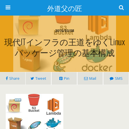
外道父の匠
2016/03/08
現代ITインフラの王道をゆくLinux
パッケージ管理の基本構成
Share
Tweet
Pin
Mail
SMS