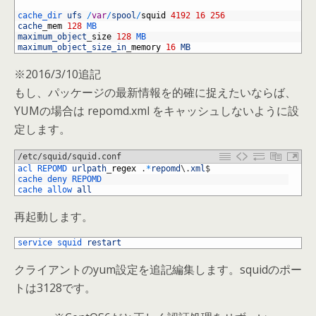
13
14
cache_dir 
ufs
/
var
/
spool
/
squid
4192
16
256
15
cache
_
mem
128
MB
16
maximum_object
_
size
128
MB
17
maximum_object_size_in
_
memory
16
MB
※2016/3/10追記
もし、パッケージの最新情報を的確に捉えたいならば、
YUMの場合は repomd.xml をキャッシュしないように設
定します。
/etc/squid/squid.conf
1
acl 
REPOMD 
urlpath
_
regex
.
*
repomd
\
.
xml
$
2
cache 
deny 
REPOMD
3
cache 
allow 
all
再起動します。
1
service 
squid 
restart
クライアントのyum設定を追記編集します。squidのポー
トは3128です。