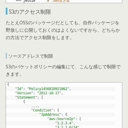
9
└──
jessie
# .deb置き場
S3のアクセス制限
たとえOSSのパッケージだとしても、自作パッケージを
野放しに公開しておくのはよくないですから、どちらか
の方法でアクセス制限をします。
ソースアドレスで制限
S3のバケットポリシーの編集にて、こんな感じで制限で
きます。
1
{
2
"Id"
:
"Policy1456810921862"
,
3
"Version"
:
"2012-10-17"
,
4
"Statement"
:
[
5
{
6
.
.
.
,
7
"Condition"
:
{
8
"IpAddress"
:
{
9
"aws:SourceIp"
:
[
10
"1.2.3.4"
,
11
"3.2.1.0/24"