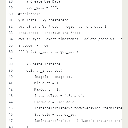
    # Create UserData
    user_data = """\
#!/bin/bash
yum install -y createrepo
aws s3 sync %s /repo --region ap-northeast-1
createrepo --checksum sha /repo
aws s3 sync --exact-timestamps --delete /repo %s --reg
shutdown -h now
""" % (sync_path, target_path)
    # Create Instance
    ec2.run_instances(
        ImageId = image_id,
        MinCount = 1,
        MaxCount = 1,
        InstanceType = 't2.nano',
        UserData = user_data,
        InstanceInitiatedShutdownBehavior='terminate',
        SubnetId = subnet_id,
        IamInstanceProfile = { 'Name': instance_profil
    )