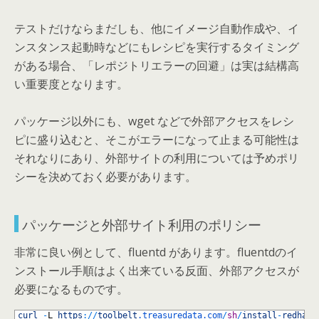
テストだけならまだしも、他にイメージ自動作成や、イ
ンスタンス起動時などにもレシピを実行するタイミング
がある場合、「レポジトリエラーの回避」は実は結構高
い重要度となります。
パッケージ以外にも、wget などで外部アクセスをレシ
ピに盛り込むと、そこがエラーになって止まる可能性は
それなりにあり、外部サイトの利用については予めポリ
シーを決めておく必要があります。
パッケージと外部サイト利用のポリシー
非常に良い例として、fluentd があります。fluentdのイ
ンストール手順はよく出来ている反面、外部アクセスが
必要になるものです。
1
curl
-
L
https
:
/
/
toolbelt
.treasuredata
.com
/
sh
/
install
-
redhat
-