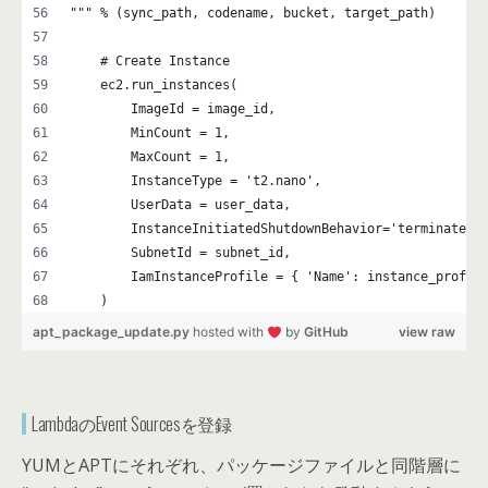
""" % (sync_path, codename, bucket, target_path)
    # Create Instance
    ec2.run_instances(
        ImageId = image_id,
        MinCount = 1,
        MaxCount = 1,
        InstanceType = 't2.nano',
        UserData = user_data,
        InstanceInitiatedShutdownBehavior='terminate',
        SubnetId = subnet_id,
        IamInstanceProfile = { 'Name': instance_profil
    )
apt_package_update.py
hosted with
by
GitHub
view raw
LambdaのEvent Sourcesを登録
YUMとAPTにそれぞれ、パッケージファイルと同階層に