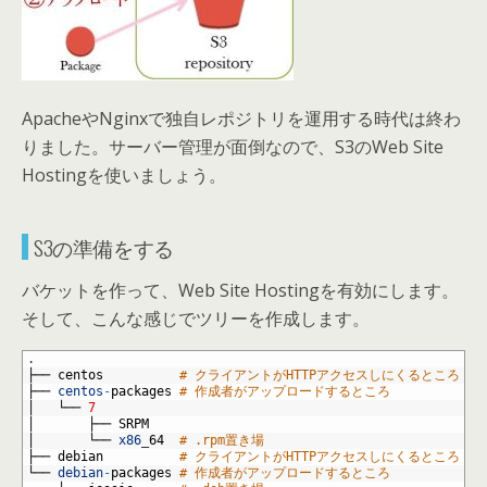
ApacheやNginxで独自レポジトリを運用する時代は終わ
りました。サーバー管理が面倒なので、S3のWeb Site
Hostingを使いましょう。
S3の準備をする
バケットを作って、Web Site Hostingを有効にします。
そして、こんな感じでツリーを作成します。
1
.
2
├──
centos
# クライアントがHTTPアクセスしにくるところ
3
├──
centos
-
packages
# 作成者がアップロードするところ
4
│  
└──
7
5
│  
├──
SRPM
6
│  
└──
x86
_
64
# .rpm置き場
7
├──
debian
# クライアントがHTTPアクセスしにくるところ
8
└──
debian
-
packages
# 作成者がアップロードするところ