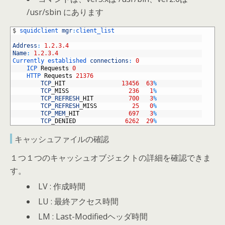
/usr/sbin にあります
1
$
squidclient 
mgr
:
client_list
2
3
Address
:
1.2.3.4
4
Name
:
1.2.3.4
5
Currently 
established 
connections
:
0
6
ICP 
Requests
0
7
HTTP 
Requests
21376
8
TCP
_
HIT
13456
63
%
9
TCP
_
MISS
236
1
%
10
TCP_REFRESH
_
HIT
700
3
%
11
TCP_REFRESH
_
MISS
25
0
%
12
TCP_MEM
_
HIT
697
3
%
13
TCP
_
DENIED
6262
29
%
キャッシュファイルの確認
１つ１つのキャッシュオブジェクトの詳細を確認できま
す。
LV : 作成時間
LU : 最終アクセス時間
LM : Last-Modifiedヘッダ時間