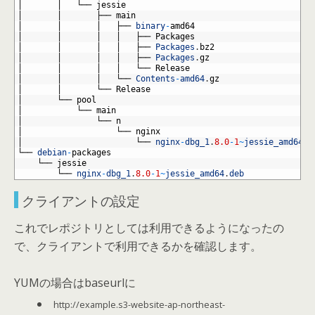
21
│
│
└──
jessie
22
│
│
├──
main
23
│
│
│
├──
binary
-
amd64
24
│
│
│
│
├──
Packages
25
│
│
│
│
├──
Packages
.
bz2
26
│
│
│
│
├──
Packages
.
gz
27
│
│
│
│
└──
Release
28
│
│
│
└──
Contents
-
amd64
.
gz
29
│
│
└──
Release
30
│
└──
pool
31
│
└──
main
32
│
└──
n
33
│
└──
nginx
34
│
└──
nginx
-
dbg_1
.
8.0
-
1
~
jessie_amd64
.
d
35
└──
debian
-
packages
36
└──
jessie
37
└──
nginx
-
dbg_1
.
8.0
-
1
~
jessie_amd64
.
deb
クライアントの設定
これでレポジトリとしては利用できるようになったの
で、クライアントで利用できるかを確認します。
YUMの場合はbaseurlに
http://example.s3-website-ap-northeast-