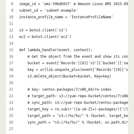
image_id = 'ami-59bdb937' # Amazon Linux AMI 2015.09.2
subnet_id = 'subnet-example'
instance_profile_name = 'InstanceProfileName'
s3 = boto3.client('s3')
ec2 = boto3.client('ec2')
def lambda_handler(event, context):
    # Get the object from the event and show its conte
    bucket = event['Records'][0]['s3']['bucket']['name
    key = urllib.unquote_plus(event['Records'][0]['s3'
    s3.delete_object(Bucket=bucket, Key=key)
    # key: centos-packages/7/x86_64/re-index
    # target_path: s3://yum-repo-bucket/centos/7/x86_6
    # sync_path: s3://yum-repo-bucket/centos-packages/
    target_key = re.sub(r'([a-zA-Z]+)-packages/([^/]+)
    target_path = "s3://%s/%s/" % (bucket, target_key)
    sync_path = "s3://%s/%s/" % (bucket, os.path.dirna