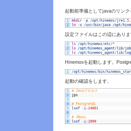
起動前準備としてjavaのリン
1
mkdir
-
p
/
opt
/
hinemos
/
jre1
.
5.
2
ln
-
s
/
usr
/
bin
/
java
/
opt
/
hine
設定ファイルはこの辺にありま
1
ls
/
opt
/
hinemos
/
etc
/
*
2
ls
/
opt
/
hinemos_agent
/
lib
/
job
3
ls
/
opt
/
hinemos_agent
/
lib
/
log
Hinemosを起動します。Post
1
/
opt
/
hinemos
/
bin
/
hinemos_star
起動の確認をします。
1
# Javaプロセス
2
jps
3
4
# PostgreSQL
5
lsof
-
i
:
24001
6
7
# JBoss
8
lsof
-
i
:
1099