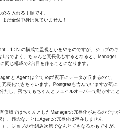
emos3を入れる手順です。
すが、まだ全然中身は見ていません！
: Agent = 1 : N の構成で監視とかをやるのですが、ジョブのキ
は1台でよく、ちゃんと冗長化もするとなると、Manager
さらに同じ構成で2台目を作ることになります。
ager と Agent は全て /opt/ 配下にデータが収まるので、
く冗長化できちゃいます。Postgresも含んでいますが気に
分だし、落ちてもちゃんとフェイルオーバーで動かすこと
償版ではちゃんとしたManagerの冗長化があるのですが
く形）、残念なことにAgentの冗長化は存在しません
いです）。ジョブの仕組み次第でなんとでもなるかもですが、