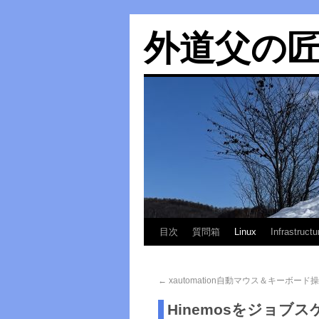
外道父の
目次
質問箱
Linux
Infrastructu
←
xautomation自動マウス＆キーボー
Hinemosをジョブス