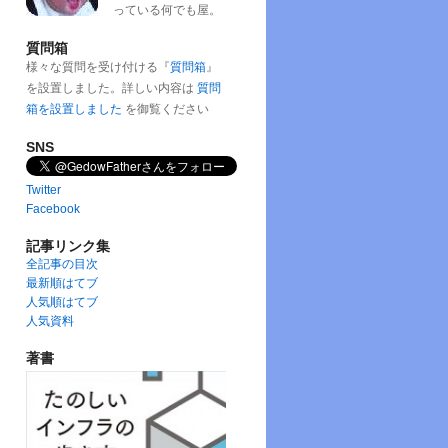
っている何でも屋。
質問箱
様々な質問を受け付ける『
質問箱
』
を設置しました。詳しい内容は
質問
箱を設置しました
を御覧ください
SNS
Twitter
Facebook
記事リンク集
全記事の目次
最新順はてブ
人気順はてブ
人気資料
著書