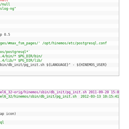
/null
v/null
yslog-ng"
ep 0.5
pages/#max_fsm_pages/' /opt/hinemos/etc/postgresql.conf
mos/postgresql*`
8.4/bin/* $PG_DIR/bin/
8.4/lib/* $PG_DIR/lib/
/sbin/db_init/pg_init.sh ${LANGUAGE}" - ${HINEMOS_USER}
--- Hinemos_Manager-3.2.2_rhel6_32~orig/hinemos/sbin/db_init/
+++ Hinemos_Manager-3.2.2_rhel6_32/hinemos/sbin/db_init/pg_init.sh	20
ap icon)
ql