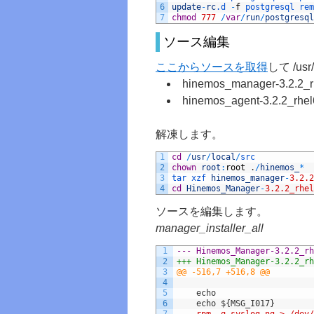
6
update
-
rc
.d
-
f
postgresql 
rem
7
chmod
777
/
var
/
run
/
postgresql
ソース編集
ここからソースを取得
して /us
hinemos_manager-3.2.2_rh
hinemos_agent-3.2.2_rhel
解凍します。
1
cd
/
usr
/
local
/
src
2
chown
root
:
root
.
/
hinemos_
*
3
tar 
xzf 
hinemos_manager
-
3.2.2
4
cd
Hinemos_Manager
-
3.2.2_rhel
ソースを編集します。
manager_installer_all
1
2
3
@@ -516,7 +516,8 @@
4
5
 	echo
6
 	echo ${MSG_I017}