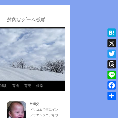
技術はゲーム感覚
Hatena
X
Twitter
Thread
Line
試験
育成
育児
鉄拳
Faceb
外道父
共
ドリコムで主にイン
有
フラエンジニアをや