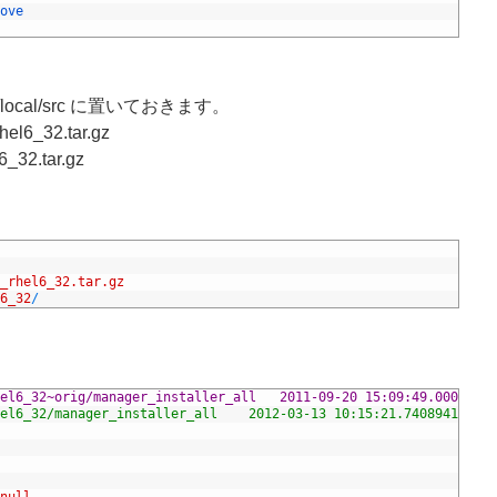
ove
r/local/src に置いておきます。
el6_32.tar.gz
6_32.tar.gz
_rhel6_32.tar.gz
6_32
/
--- Hinemos_Manager-3.2.2_rhel6_32~orig/manager_installer_all	2011-09-20 15:0
+++ Hinemos_Manager-3.2.2_rhel6_32/manager_installer_all	2012-03-13 10:15:21.7408941