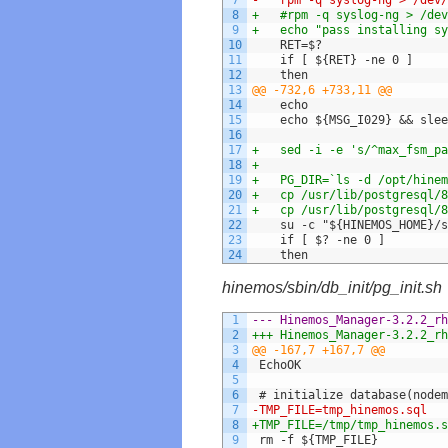
7
-	rpm -q syslog-ng > /dev
8
+	#rpm -q syslog-ng > /de
9
+	echo "pass installing s
10
 	RET=$?
11
 	if [ ${RET} -ne 0 ]
12
 	then
13
@@ -732,6 +733,11 @@
14
 	echo
15
 	echo ${MSG_I029} && sle
16
17
+	sed -i -e 's/^max_fsm_
18
+
19
+	PG_DIR=`ls -d /opt/hine
20
+	cp /usr/lib/postgresql/
21
+	cp /usr/lib/postgresql/
22
 	su -c "${HINEMOS_HOME}
23
 	if [ $? -ne 0 ]
24
 	then
hinemos/sbin/db_init/pg_init.sh
1
2
3
@@ -167,7 +167,7 @@
4
 EchoOK
5
6
 # initialize database(nodem
7
-TMP_FILE=tmp_hinemos.sql
8
+TMP_FILE=/tmp/tmp_hinemos.s
9
 rm -f ${TMP_FILE}