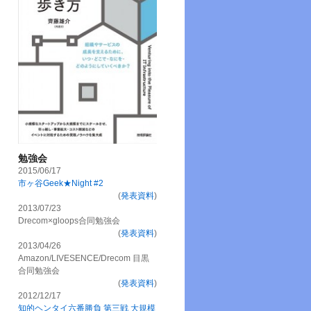
勉強会
2015/06/17
市ヶ谷Geek★Night #2
(
発表資料
)
2013/07/23
Drecom×gloops合同勉強会
(
発表資料
)
2013/04/26
Amazon/LIVESENCE/Drecom 目黒
合同勉強会
(
発表資料
)
2012/12/17
知的ヘンタイ六番勝負 第三戦 大規模