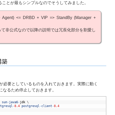
することが最もシンプルなのでそうしてみました。
+ Agent) <= DRBD + VIP => StandBy (Manager +
って非公式なので以降の説明では冗長化部分を割愛し
の構築
ストーラが必要としているものを入れておきます。実際に動く
梱のものになるため停止しておきます。
 
sun
-
java6
-
jdk
\
tgresql
-
8.4
postgresql
-
client
-
8.4