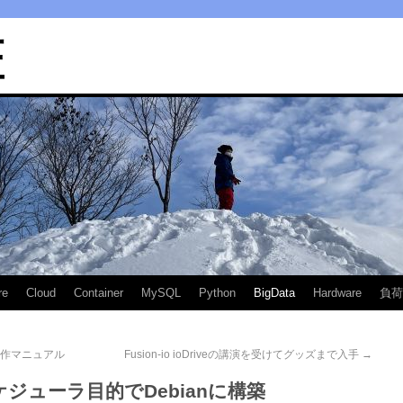
匠
re
Cloud
Container
MySQL
Python
BigData
Hardware
負荷
ド操作マニュアル
Fusion-io ioDriveの講演を受けてグッズまで入手
→
ケジューラ目的でDebianに構築