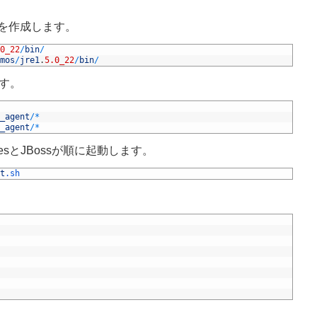
クを作成します。
0_22
/
bin
/
mos
/
jre1
.
5.0_22
/
bin
/
す。
_agent
/
*
_agent
/
*
gresとJBossが順に起動します。
t
.sh