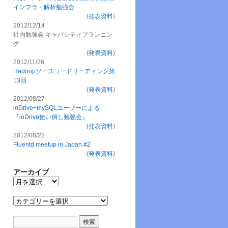
インフラ・解析勉強会
(
発表資料
)
2012/12/14
社内勉強会 キャパシティプランニン
グ
(
発表資料
)
2012/11/26
Hadoopソースコードリーディング第
13回
(
発表資料
)
2012/08/27
ioDrive+mySQLユーザーによる
『ioDrive使い倒し勉強会』
(
発表資料
)
2012/08/22
Fluentd meetup in Japan #2
(
発表資料
)
アーカイブ