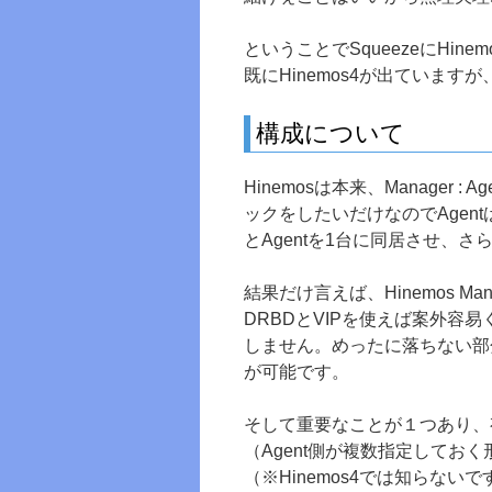
ということでSqueezeにHin
既にHinemos4が出ていま
構成について
Hinemosは本来、Manager 
ックをしたいだけなのでAgent
とAgentを1台に同居させ、
結果だけ言えば、Hinemos Man
DRBDとVIPを使えば案外容易
しません。めったに落ちない部
が可能です。
そして重要なことが１つあり、有
（Agent側が複数指定してお
（※Hinemos4では知らな