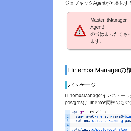
ジョブキックAgentが冗長化
Master (Manager 
Agent)
の形はまったくも
ます。
Hinemos Manager
パッケージ
HinemosManagerイン
postgresはHinemos同
1
apt
-
get
install
\
2
sun
-
java6
-
jre 
sun
-
java6
-
bin
3
selinux
-
utils 
chkconfig 
pos
4
5
/
etc
/
init
.d
/
postgresql 
stop