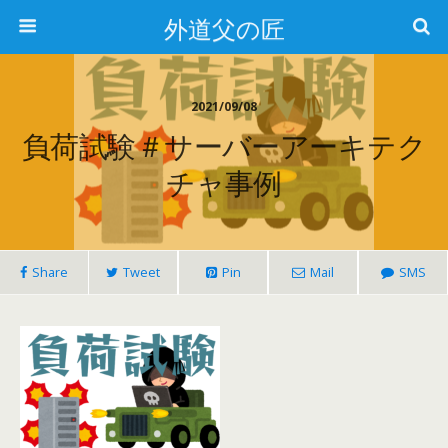
外道父の匠
2021/09/08
負荷試験＃サーバーアーキテク
チャ事例
Share
Tweet
Pin
Mail
SMS