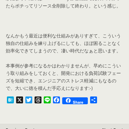
たらポチってリソース全削除して終わり。という感じ。
なんかもう最近は便利な仕組みがありすぎて、こういう
独自の仕組みを練り上げるにしても、ほぼ困ることなく
効率化できてしまうので、凄い時代だなぁと思います。
本事例が参考になるかはわかりませんが、早めにこうい
う取り組みをしておくと、開発における負荷試験フェー
ズを短縮でき、エンジニアのストレス軽減にもなるの
で、大いに徳を積んだ手応えになります:-)
H
X
T
T
L
F
共
Share
a
w
h
i
a
有
t
i
r
n
c
e
t
e
e
e
n
t
a
b