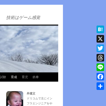
技術はゲーム感覚
Hatena
X
Twitter
Thread
Line
試験
育成
育児
鉄拳
Faceb
外道父
共
ドリコムで主にイン
有
フラエンジニアをや