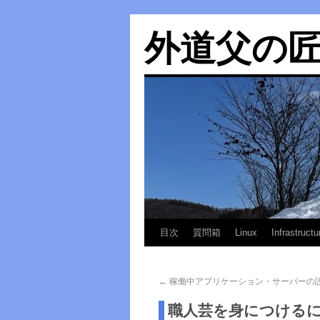
外道父の
目次
質問箱
Linux
Infrastructu
←
稼働中アプリケーション・サーバーの
職人芸を身につける