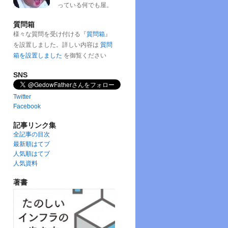
っている何でも屋。
質問箱
様々な質問を受け付ける『
質問箱
』
を設置しました。詳しい内容は
質問
箱を設置しました
を御覧ください
SNS
Twitter
Facebook
記事リンク集
全記事の目次
最新順はてブ
人気順はてブ
人気資料
著書