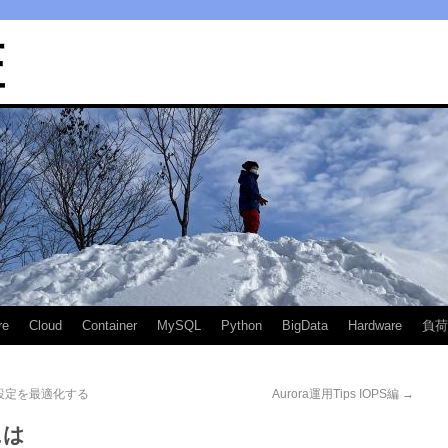
匠
re
Cloud
Container
MySQL
Python
BigData
Hardware
負荷
設定を最適化する
Aurora運用Tips IOPS編
→
には