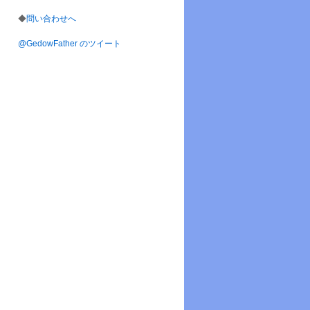
◆
問い合わせへ
@GedowFather のツイート