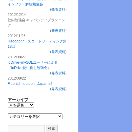
インフラ・解析勉強会
(
発表資料
)
2012/12/14
社内勉強会 キャパシティプランニン
グ
(
発表資料
)
2012/11/26
Hadoopソースコードリーディング第
13回
(
発表資料
)
2012/08/27
ioDrive+mySQLユーザーによる
『ioDrive使い倒し勉強会』
(
発表資料
)
2012/08/22
Fluentd meetup in Japan #2
(
発表資料
)
アーカイブ