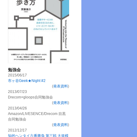
勉強会
2015/06/17
市ヶ谷Geek★Night #2
(
発表資料
)
2013/07/23
Drecom×gloops合同勉強会
(
発表資料
)
2013/04/26
Amazon/LIVESENCE/Drecom 目黒
合同勉強会
(
発表資料
)
2012/12/17
知的ヘンタイ六番勝負 第三戦 大規模