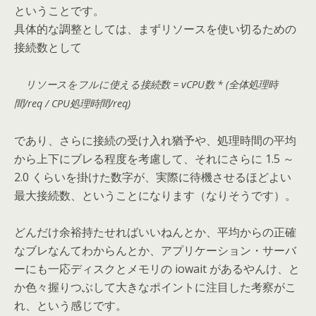
ということです。
具体的な調整としては、まずリソースを使い切るための
接続数として
リソースをフルに使える接続数 = vCPU数 * (全体処理時
間/req / CPU処理時間/req)
であり、さらに接続の受け入れ猶予や、処理時間の平均
から上下にブレる程度を考慮して、それにさらに 1.5 ～
2.0 くらいを掛けた数字が、実際に待機させるほどよい
最大接続数、ということになります（なりそうです）。
どんだけ余裕持たせればいいねんとか、平均からの正確
なブレなんてわからんとか、アプリケーション・サーバ
ーにも一応ディスクとメモリの iowait があるやんけ、と
か色々握りつぶして大きなポイントに注目した考察がこ
れ、という感じです。