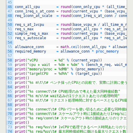
45
46
conn_all_cpu
=
round
(
conn_only_cpu
*
(
all_time_m_
47
conn_1req_s_at_conn
=
round
(
current_vcpu
*
(
base_vcpu_m
48
req_1conn_at_scale
=
round
(
conn_1req_s_at_conn
/
conn_a
49
50
req_s_at_1vcpu
=
round
(
base_vcpu_m
/
all_time_m_req
51
req_s_max
=
round
(
conn_all_cpu
*
req_s_at_1vcp
52
simple_req_s_max
=
round
(
current_vcpu
*
(
base_vcpu_m
53
req_s_autoscale
=
round
(
conn_all_cpu
*
req_s_at_1vcp
54
55
allowance_conn
=
math
.
ceil
(
conn_all_cpu
*
allowance
56
required_memory
=
allowance_conn
*
proc_memory
57
58
print
(
"vCPU        = %d"
%
(
current_vcpu
)
)
59
print
(
"cpu + wait  = %dm + %dm"
%
(
bench_m_req
,
wait_m_r
60
print
(
"memory/proc = %dMB"
%
(
proc_memory
)
)
61
print
(
"targetCPU   = %d%%"
%
(
target_cpu
)
)
62
print
(
)
63
print
(
"%s m\t\t# ベンチ採ったCPUとの比較で、実際に計測に使うタ
64
print
(
)
65
print
(
"%s connect\t# CPU処理のみで考えた最大同時接続数"
66
print
(
"%s m/s\t# wait込みの1リクエストあたりの処理時間"
67
print
(
"%s m\t\t# リクエスト処理時間に対するベースとなるCPU最大
68
print
(
)
69
print
(
"%s connect\t# CPUパワーを使い切るために必要な同時接続数
70
print
(
"%s connect\t# スケールアウト時に1接続あたり1req/sにな
71
print
(
"%s req/conn\t# スケールアウト時の1接続あたりのリクエス
72
print
(
)
73
print
(
"%s req/%ss\t# 1vCPUで処理できるベース時間あたりのリク
74
print
(
"%s req/%ss\t# 最大同時接続時に捌ける最大リクエスト数"