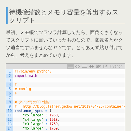
待機接続数とメモリ容量を算出するス
クリプト
最初、メモ帳でツラツラ計算してたら、面倒くさくなっ
てスクリプトに書いていったものなので、変数名とかク
ソ適当ですいませんなヤツです。とりあえず貼り付けて
から、考えをまとめていきます。
Python
1
#!/bin/env python3
2
import
math
3
4
#
5
# config
6
#
7
8
# タイプ毎のCPU性能
9
#   http://blog.father.gedow.net/2019/04/25/container-on
10
instance_types
=
{
11
"c5.large"
:
1960
,
12
"c4.large"
:
1918
,
13
"c3.large"
:
1769
,
14
"m5.large"
:
1769
,