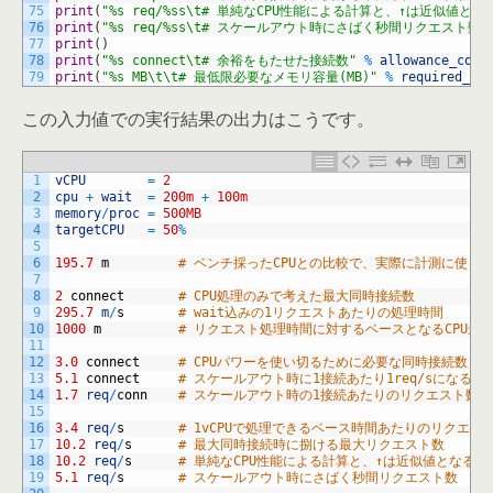
75
print
(
"%s req/%ss\t# 単純なCPU性能による計算と、↑は近似値とな
76
print
(
"%s req/%ss\t# スケールアウト時にさばく秒間リクエスト数"
77
print
(
)
78
print
(
"%s connect\t# 余裕をもたせた接続数"
%
allowance_conn
79
print
(
"%s MB\t\t# 最低限必要なメモリ容量(MB)"
%
required_mem
この入力値での実行結果の出力はこうです。
1
vCPU
=
2
2
cpu
+
wait
=
200m
+
100m
3
memory
/
proc
=
500MB
4
targetCPU
=
50
%
5
6
195.7
m
# ベンチ採ったCPUとの比較で、実際に計測に使うタ
7
8
2
connect
# CPU処理のみで考えた最大同時接続数
9
295.7
m
/
s
# wait込みの1リクエストあたりの処理時間
10
1000
m
# リクエスト処理時間に対するベースとなるCPU最
11
12
3.0
connect
# CPUパワーを使い切るために必要な同時接続数
13
5.1
connect
# スケールアウト時に1接続あたり1req/sになる接
14
1.7
req
/
conn
# スケールアウト時の1接続あたりのリクエスト数
15
16
3.4
req
/
s
# 1vCPUで処理できるベース時間あたりのリクエス
17
10.2
req
/
s
# 最大同時接続時に捌ける最大リクエスト数
18
10.2
req
/
s
# 単純なCPU性能による計算と、↑は近似値となるす
19
5.1
req
/
s
# スケールアウト時にさばく秒間リクエスト数