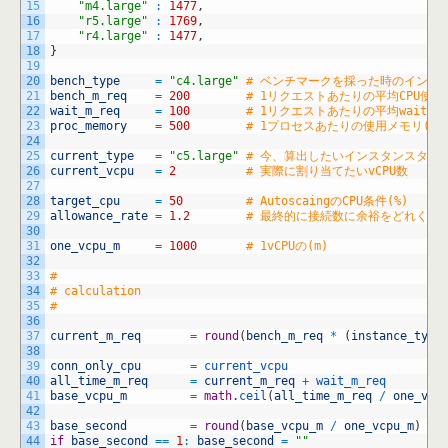
15
"m4.large"
:
1477
,
16
"r5.large"
:
1769
,
17
"r4.large"
:
1477
,
18
}
19
20
bench_type
=
"c4.large"
# ベンチマークを採った時のインス
21
bench_m_req
=
200
# 1リクエストあたりの平均CPU使用量(
22
wait_m_req
=
100
# 1リクエストあたりの平均wait時間。
23
proc_memory
=
500
# 1プロセスあたりの使用メモリ(MB
24
25
current_type
=
"c5.large"
# 今、算出したいインスタンスタイプ
26
current_vcpu
=
2
# 実際に割り当てたいvCPU数
27
28
target_cpu
=
50
# AutoscaingのCPU条件(%)
29
allowance_rate
=
1.2
# 最終的に接続数に余裕をどれくら
30
31
one_vcpu_m
=
1000
# 1vCPUの(m)
32
33
#
34
# calculation
35
#
36
37
current_m_req
=
round
(
bench_m_req
*
(
instance_type
38
39
conn_only_cpu
=
current_vcpu
40
all_time_m_req
=
current_m_req
+
wait_m_req
41
base_vcpu_m
=
math
.
ceil
(
all_time_m_req
/
one_vcp
42
43
base_second
=
round
(
base_vcpu_m
/
one_vcpu_m
)
44
if
base_second
==
1
:
base_second
=
""