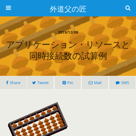
外道父の匠
2019/12/09
アプリケーション・リソースと
同時接続数の試算例
Share
Tweet
Pin
Mail
SMS