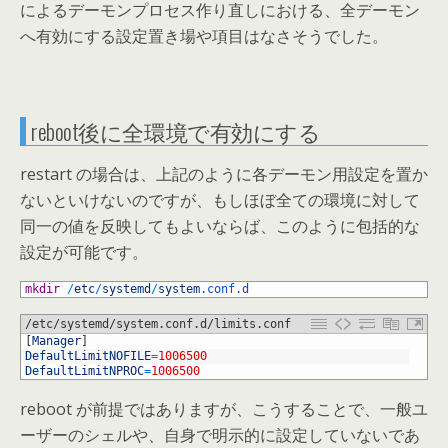
によるデーモンプロセス作り直しにおける、全デーモン
へ有効にする設定置き場や項目はなさそうでした。
reboot後に全環境で有効にする
restart の場合は、上記のように各デーモン用設定を置か
ないといけないのですが、もしほぼ全ての環境に対して
同一の値を反映してもよいならば、このように包括的な
設定が可能です。
1
mkdir
/
etc
/
systemd
/
system
.conf
.d
/etc/systemd/system.conf.d/limits.conf
1
[
Manager
]
2
DefaultLimitNOFILE
=
1006500
3
DefaultLimitNPROC
=
1006500
reboot が前提ではありますが、こうすることで、一般ユ
ーザーのシェルや、自身で明示的に設定していないであ