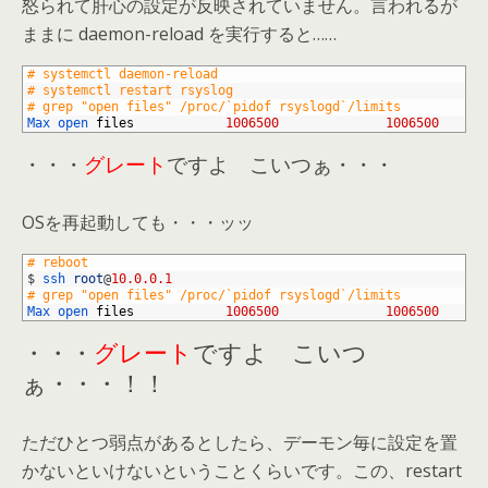
怒られて肝心の設定が反映されていません。言われるが
ままに daemon-reload を実行すると……
1
# systemctl daemon-reload
2
# systemctl restart rsyslog
3
# grep "open files" /proc/`pidof rsyslogd`/limits
4
Max 
open 
files
1006500
1006500
・・・
グレート
ですよ こいつぁ・・・
OSを再起動しても・・・ッッ
1
# reboot
2
$
ssh 
root
@
10.0.0.1
3
# grep "open files" /proc/`pidof rsyslogd`/limits
4
Max 
open 
files
1006500
1006500
・・・
グレート
ですよ こいつ
ぁ・・・！！
ただひとつ弱点があるとしたら、デーモン毎に設定を置
かないといけないということくらいです。この、restart