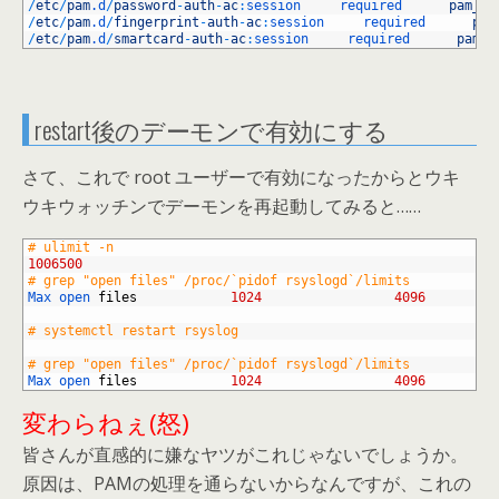
6
/
etc
/
pam
.d
/
password
-
auth
-
ac
:
session     
required      
pam_li
7
/
etc
/
pam
.d
/
fingerprint
-
auth
-
ac
:
session     
required      
pam
8
/
etc
/
pam
.d
/
smartcard
-
auth
-
ac
:
session     
required      
pam_l
restart後のデーモンで有効にする
さて、これで root ユーザーで有効になったからとウキ
ウキウォッチンでデーモンを再起動してみると……
1
# ulimit -n
2
1006500
3
# grep "open files" /proc/`pidof rsyslogd`/limits
4
Max 
open 
files
1024
4096
5
6
# systemctl restart rsyslog
7
8
# grep "open files" /proc/`pidof rsyslogd`/limits
9
Max 
open 
files
1024
4096
変わらねぇ(怒)
皆さんが直感的に嫌なヤツがこれじゃないでしょうか。
原因は、PAMの処理を通らないからなんですが、これの