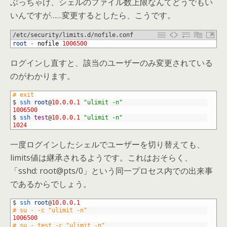
ぶっちゃけ、シェルのファイル数上限なんてどうでもい
いんですが……変更するとしたら、こうです。
/etc/security/limits.d/nofile.conf
1
root
-
nofile
1006500
ログインし直すと、該当のユーザーのみ変更されている
のがわかります。
1
# exit
2
$
ssh 
root
@
10.0.0.1
"ulimit -n"
3
1006500
4
$
ssh 
test
@
10.0.0.1
"ulimit -n"
5
1024
一度ログインしたシェルでユーザーを切り替えても、
limits値は継承されるようです。これはおそらく、
「sshd: root@pts/0」という同一プロセス内での出来事
であるからでしょう。
1
$
ssh 
root
@
10.0.0.1
2
# su - -c "ulimit -n"
3
1006500
4
# su - test -c "ulimit -n"