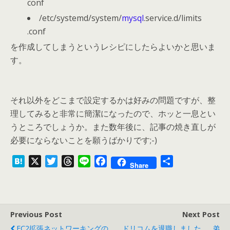
conf
/etc/systemd/system/
mysql
.service.d/limits
.conf
を作成してしまうというレシピにしたらよいかと思いま
す。
それ以外をどこまで設定するかは好みの問題ですが、整
理してみると非常に簡潔になったので、ホッと一息とい
うところでしょうか。また数年後に、記事の焼き直しが
必要にならないことを願うばかりです;-)
H
X
T
T
L
F
共
Share
a
w
h
i
a
有
t
i
r
n
c
e
t
e
e
e
n
t
a
b
Previous Post
Next Post
a
e
d
o
EC2拡張ネットワーキングの
ドリコムを退職しました……弟