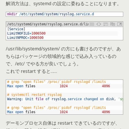
解消方法は、systemd の設定に委ねることになります。
1
mkdir
/
etc
/
systemd
/
system
/
rsyslog
.service
.d
/etc/systemd/system/rsyslog.service.d/limits.conf
1
[
Service
]
2
LimitNOFILE
=
1006500
3
LimitNPROC
=
1006500
/usr/lib/systemd/system/ の方にも書けるのですが、あ
ちらはパッケージの領域的な感じで込み入っているの
で、/etc/ でやる方が良いでしょう。
これで restart すると……
1
# grep "open files" /proc/`pidof rsyslogd`/limits
2
Max 
open 
files
1024
4096
3
4
# systemctl restart rsyslog
5
Warning
:
Unit 
file
of 
rsyslog
.service
changed 
on 
disk
,
'syst
6
7
# grep "open files" /proc/`pidof rsyslogd`/limits
8
Max 
open 
files
1024
4096
デーモンプロセス自体は restart できているのですが、