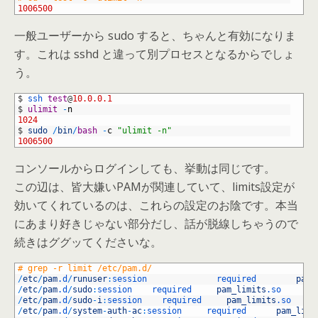
5
1006500
一般ユーザーから sudo すると、ちゃんと有効になりま
す。これは sshd と違って別プロセスとなるからでしょ
う。
1
$
ssh 
test
@
10.0.0.1
2
$
ulimit
-
n
3
1024
4
$
sudo
/
bin
/
bash
-
c
"ulimit -n"
5
1006500
コンソールからログインしても、挙動は同じです。
この辺は、皆大嫌いPAMが関連していて、limits設定が
効いてくれているのは、これらの設定のお陰です。本当
にあまり好きじゃない部分だし、話が脱線しちゃうので
続きはググッてくださいな。
1
# grep -r limit /etc/pam.d/
2
/
etc
/
pam
.d
/
runuser
:
session              
required        
pam_
3
/
etc
/
pam
.d
/
sudo
:
session    
required     
pam_limits
.so
4
/
etc
/
pam
.d
/
sudo
-
i
:
session    
required     
pam_limits
.so
5
/
etc
/
pam
.d
/
system
-
auth
-
ac
:
session     
required      
pam_limi