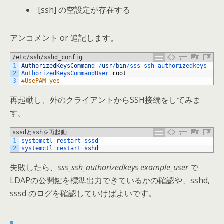
[ssh] の空設定が存在する
アンコメント or 追記します。
/etc/ssh/sshd_config
1
AuthorizedKeysCommand
/
usr
/
bin
/
sss_ssh_authorizedkeys
2
AuthorizedKeysCommandUser 
root
3
#UsePAM yes
再起動し、外のクライアントからSSH接続をしてみま
す。
sssdとsshを再起動
1
systemctl 
restart 
sssd
2
systemctl 
restart 
sshd
失敗したら、
sss_ssh_authorizedkeys example_user
で
LDAPの公開鍵を標準出力できているかの確認や、sshd,
sssd のログを確認していけばよいです。