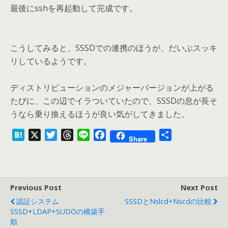
最後にsshを再起動して完成です。
こうしてみると、SSSDでの連携のほうが、だいぶスッキ
リしているようです。
ディストリビューションのメジャーバージョンが上がる
たびに、この辺でイラついていたので、SSSDの息が長そ
うなら乗り換えるほうが良い気がしてきました。
H
X
T
T
L
F
共
Share
a
w
h
i
a
有
t
i
r
n
c
e
t
e
e
e
n
t
a
b
Previous Post
Next Post
a
e
d
o
認証システム
SSSDとnslcd+nscdの比較
r
s
o
SSSD+LDAP+SUDOの構築手
k
順