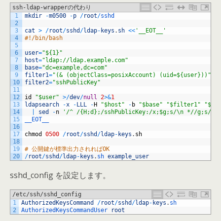
ssh-ldap-wrapperの代わり
1
mkdir
-
m0500
-
p
/
root
/
sshd
2
3
cat
>
/
root
/
sshd
/
ldap
-
keys
.
sh
<<
'__EOT__'
4
#!/bin/bash
5
6
user
=
"${1}"
7
host
=
"ldap://ldap.example.com"
8
base
=
"dc=example,dc=com"
9
filter1
=
"(& (objectClass=posixAccount) (uid=${user}))"
10
filter2
=
"sshPublicKey"
11
12
id
"$user"
>
/
dev
/
null
2
>
&
1
13
ldapsearch
-
x
-
LLL
-
H
"$host"
-
b
"$base"
"$filter1"
"$fi
14
|
sed
-
n
'/^ /{H;d};/sshPublicKey:/x;$g;s/\n *//g;s/ss
15
__EOT__
16
17
chmod
0500
/
root
/
sshd
/
ldap
-
keys
.
sh
18
19
# 公開鍵が標準出力されればOK
20
/
root
/
sshd
/
ldap
-
keys
.
sh 
example_user
sshd_config を設定します。
/etc/ssh/sshd_config
1
AuthorizedKeysCommand
/
root
/
sshd
/
ldap
-
keys
.
sh
2
AuthorizedKeysCommandUser 
root