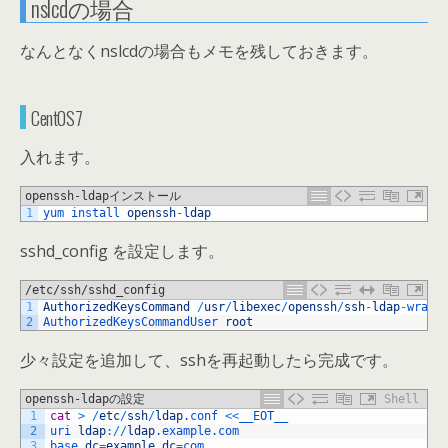
nslcdの場合
なんとなくnslcdの場合もメモを残しておきます。
CentOS7
入れます。
openssh-ldapインストール
1
yum 
install 
openssh
-
ldap
sshd_config を設定します。
/etc/ssh/sshd_config
1
AuthorizedKeysCommand
/
usr
/
libexec
/
openssh
/
ssh
-
ldap
-
wrapp
2
AuthorizedKeysCommandUser 
root
少々設定を追加して、sshを再起動したら完成です。
openssh-ldapの設定
Shell
1
cat
>
/
etc
/
ssh
/
ldap
.conf
<<
__EOT__
2
uri 
ldap
:
/
/
ldap
.example
.com
3
base 
dc
=
example
,
dc
=
com