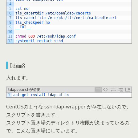
4
5
ssl 
no
6
tls_cacertdir
/
etc
/
openldap
/
cacerts
7
tls_cacertfile
/
etc
/
pki
/
tls
/
certs
/
ca
-
bundle
.crt
8
tls_checkpeer 
no
9
__EOT__
10
11
chmod
600
/
etc
/
ssh
/
ldap
.conf
12
systemctl 
restart 
sshd
Debian8
入れます。
ldapsearchが必要
1
apt
-
get 
install 
ldap
-
utils
CentOSのような ssh-ldap-wrapper が存在しないので、
スクリプトを書きます。
スクリプト置き場のディレクトリ権限が決まっているの
で、こんな置き場にしています。