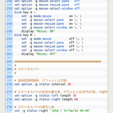
248
set
-
option
-
g
mouse
-
select
-
pane   
off
249
set
-
option
-
g
mouse
-
resize
-
pane   
off
250
set
-
option
-
g
mouse
-
select
-
window 
off
251
bind
-
key
m
\
252
set
-
g
mode
-
mouse          
on
\
;
\
253
set
-
g
mouse
-
select
-
pane   
on
\
;
\
254
set
-
g
mouse
-
resize
-
pane   
on
\
;
\
255
set
-
g
mouse
-
select
-
window 
on
\
;
\
256
display
"Mouse: ON"
257
bind
-
key
M
\
258
set
-
g
mode
-
mouse          
off
\
;
\
259
set
-
g
mouse
-
select
-
pane   
off
\
;
\
260
set
-
g
mouse
-
resize
-
pane   
off
\
;
\
261
set
-
g
mouse
-
select
-
window 
off
\
;
\
262
display
"Mouse: OFF"
263
264
#################################################
265
#
266
# ステータスバー
267
#
268
269
# 描画更新間隔秒。デフォルトは15秒
270
set
-
option
-
g
status
-
interval
10
271
272
# ステータスバーの左右の最大長。デフォルトはleftが10, rightが4
273
set
-
option
-
g
status
-
left
-
length
30
274
set
-
option
-
g
status
-
right
-
length
60
275
276
# ステータスバーの表示と色
277
set
-
g
status
-
right
"[#h# ] %Y/%m/%d %H:%M"