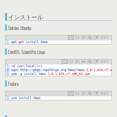
インストール
Debian, Ubuntu
Shell
1
apt
-
get
install 
tmux
CentOS, Scientific Linux
Shell
1
cd
/
usr
/
local
/
src
2
wget 
http
:
/
/
pkgs
.repoforge
.org
/
tmux
/
tmux
-
1.6
-
1.el6.rf.x86
3
yum
-
y
install 
tmux
-
1.6
-
1.el6.rf.x86_64.rpm
Fedora
Shell
1
yum 
install 
tmux