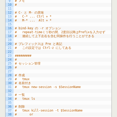
9
# メモ
10
#
11
12
# C- と M- の意味
13
#	C-* ... Ctrl + *
14
#	M-* ...  Alt + *
15
16
# bind-key の -r オプション
17
#	repeat-timeミリ秒の間、2度目以降はPrefixを入力せず
18
#	連続して上下左右を含む同操作を行うことができる
19
20
# プレフィックスは Pre と表記
21
#	この設定では Ctrl-z にしてある
22
23
#########
24
#
25
# セッション管理
26
#
27
28
# 作成
29
#	tmux
30
# 名前付き
31
#	tmux new-session -s $SessionName
32
33
# 一覧
34
#	tmux ls
35
36
# 削除
37
#	tmux kill-session -t $SessionName
38
#		or