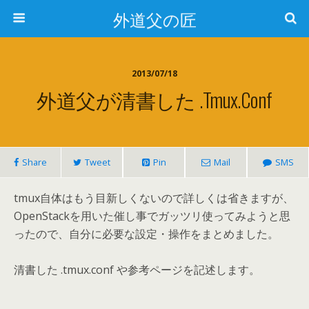
外道父の匠
2013/07/18
外道父が清書した .tmux.conf
Share
Tweet
Pin
Mail
SMS
tmux自体はもう目新しくないので詳しくは省きますが、
OpenStackを用いた催し事でガッツリ使ってみようと思
ったので、自分に必要な設定・操作をまとめました。
清書した .tmux.conf や参考ページを記述します。