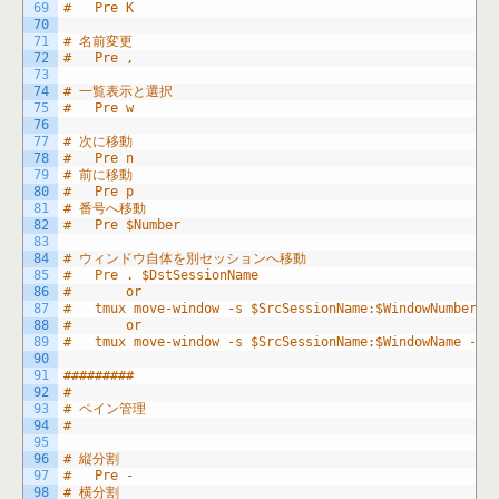
69
#	Pre K
70
71
# 名前変更
72
#	Pre ,
73
74
# 一覧表示と選択
75
#	Pre w
76
77
# 次に移動
78
#	Pre n
79
# 前に移動
80
#	Pre p
81
# 番号へ移動
82
#	Pre $Number
83
84
# ウィンドウ自体を別セッションへ移動
85
#	Pre . $DstSessionName
86
#		or
87
#	tmux move-window -s $SrcSessionName:$WindowNumber -
88
#		or
89
#	tmux move-window -s $SrcSessionName:$WindowName -t 
90
91
#########
92
#
93
# ペイン管理
94
#
95
96
# 縦分割
97
#	Pre -
98
# 横分割