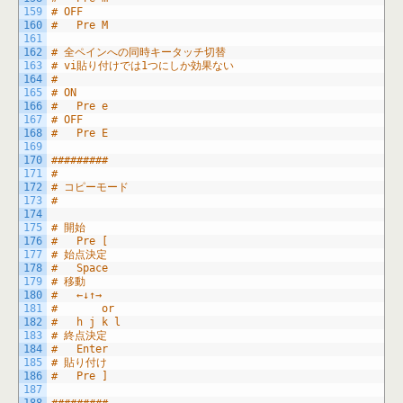
159
# OFF
160
#	Pre M
161
162
# 全ペインへの同時キータッチ切替
163
# vi貼り付けでは1つにしか効果ない
164
#
165
# ON
166
#	Pre e
167
# OFF
168
#	Pre E
169
170
#########
171
#
172
# コピーモード
173
#
174
175
# 開始
176
#	Pre [
177
# 始点決定
178
#	Space
179
# 移動
180
#	←↓↑→
181
#		or
182
#	h j k l
183
# 終点決定
184
#	Enter
185
# 貼り付け
186
#	Pre ]
187
188
#########