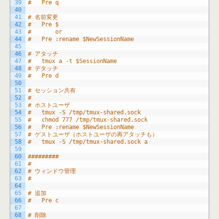
39
#	Pre q
40
41
# 名前変更
42
#	Pre $
43
#		or
44
#	Pre :rename $NewSessionName
45
46
# アタッチ
47
#	tmux a -t $SessionName
48
# デタッチ
49
#	Pre d
50
51
# セッション共有
52
#
53
# ホストユーザ
54
#	tmux -S /tmp/tmux-shared.sock
55
#	chmod 777 /tmp/tmux-shared.sock
56
#	Pre :rename $NewSessionName
57
# ゲストユーザ（ホストユーザの再アタッチも）
58
#	tmux -S /tmp/tmux-shared.sock a
59
60
#########
61
#
62
# ウィンドウ管理
63
#
64
65
# 追加
66
#	Pre c
67
68
# 削除