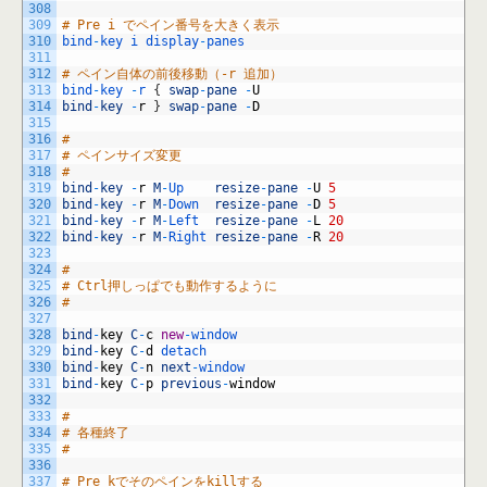
308
309
# Pre i でペイン番号を大きく表示
310
bind
-
key
i
display
-
panes
311
312
# ペイン自体の前後移動（-r 追加）
313
bind
-
key
-
r
{
swap
-
pane
-
U
314
bind
-
key
-
r
}
swap
-
pane
-
D
315
316
#
317
# ペインサイズ変更
318
#
319
bind
-
key
-
r
M
-
Up    
resize
-
pane
-
U
5
320
bind
-
key
-
r
M
-
Down  
resize
-
pane
-
D
5
321
bind
-
key
-
r
M
-
Left  
resize
-
pane
-
L
20
322
bind
-
key
-
r
M
-
Right 
resize
-
pane
-
R
20
323
324
#
325
# Ctrl押しっぱでも動作するように
326
#
327
328
bind
-
key
C
-
c
new
-
window
329
bind
-
key
C
-
d
detach
330
bind
-
key
C
-
n
next
-
window
331
bind
-
key
C
-
p
previous
-
window
332
333
#
334
# 各種終了
335
#
336
337
# Pre kでそのペインをkillする