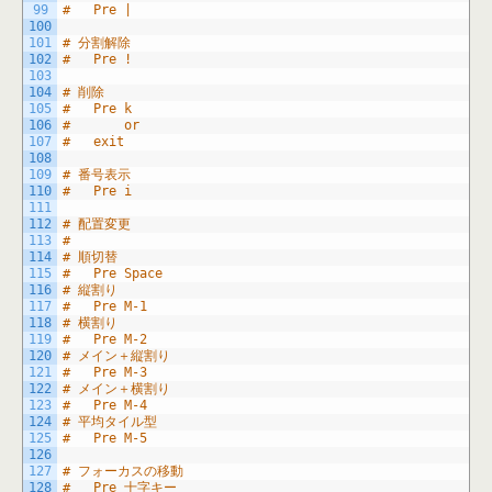
99
#	Pre |
100
101
# 分割解除
102
#	Pre !
103
104
# 削除
105
#	Pre k
106
#		or
107
#	exit
108
109
# 番号表示
110
#	Pre i
111
112
# 配置変更
113
#
114
# 順切替
115
#	Pre Space
116
# 縦割り
117
#	Pre M-1
118
# 横割り
119
#	Pre M-2
120
# メイン＋縦割り
121
#	Pre M-3
122
# メイン＋横割り
123
#	Pre M-4
124
# 平均タイル型
125
#	Pre M-5
126
127
# フォーカスの移動
128
#	Pre 十字キー