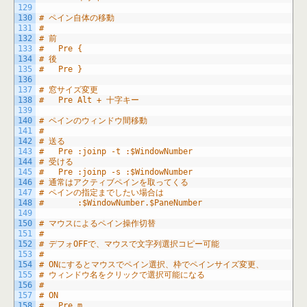
129
130
# ペイン自体の移動
131
#
132
# 前
133
#	Pre {
134
# 後
135
#	Pre }
136
137
# 窓サイズ変更
138
#	Pre Alt + 十字キー
139
140
# ペインのウィンドウ間移動
141
#
142
# 送る
143
#	Pre :joinp -t :$WindowNumber
144
# 受ける
145
#	Pre :joinp -s :$WindowNumber
146
# 通常はアクティブペインを取ってくる
147
# ペインの指定までしたい場合は
148
#		:$WindowNumber.$PaneNumber
149
150
# マウスによるペイン操作切替
151
#
152
# デフォOFFで、マウスで文字列選択コピー可能
153
#
154
# ONにするとマウスでペイン選択、枠でペインサイズ変更、
155
# ウィンドウ名をクリックで選択可能になる
156
#
157
# ON
158
#	Pre m