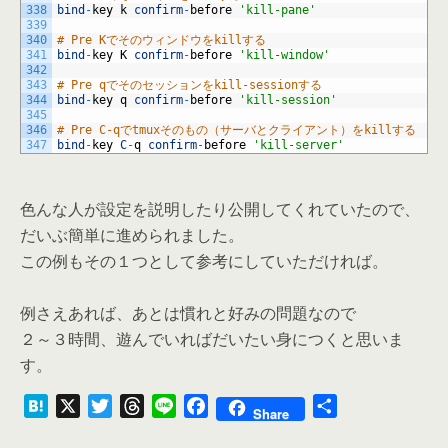
338
bind
-
key
k
confirm
-
before
'kill-pane'
339
340
# Pre Kでそのウィンドウをkillする
341
bind
-
key
K
confirm
-
before
'kill-window'
342
343
# Pre qでそのセッションをkill-sessionする
344
bind
-
key
q
confirm
-
before
'kill-session'
345
346
# Pre C-qでtmuxそのもの（サーバとクライアント）をkillする
347
bind
-
key
C
-
q
confirm
-
before
'kill-server'
色んな人が設定を説明したり公開してくれていたので、
だいぶ簡単に進められました。
この例もその１つとして参考にしていただければ。
例さえあれば、あとは慣れと好みの問題なので
２～３時間、遊んでいればだいたい身につくと思いま
す。
H
X
T
T
L
F
共
Share
a
w
h
i
a
有