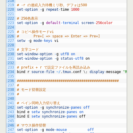
218
219
# -r の連続入力待機ミリ秒。デフォは500
220
set
-
option
-
g
repeat
-
time
1000
221
222
# 256色表示
223
set
-
option
-
g
default
-
terminal 
screen
-
256color
224
225
# コピペ操作モードvi
226
#       Pre+[ => space => Enter => Pre+]
227
setw
-
g
mode
-
keys 
vi
228
229
# 文字コード
230
set
-
window
-
option
-
g
utf8 
on
231
set
-
window
-
option
-
g
status
-
utf8 
on
232
233
# prefix + r で設定ファイルを再読み込み
234
bind
r
source
-
file
~
/
.
tmux
.
conf
\
;
display
-
message
"Rel
235
236
#################################################
237
#
238
# モード切替設定
239
#
240
241
# ペイン同時入力切り替え
242
set
-
option
-
g
synchronize
-
panes 
off
243
bind
e
setw 
synchronize
-
panes 
on
244
bind
E
setw 
synchronize
-
panes 
off
245
246
# マウス操作切替
247
set
-
option
-
g
mode
-
mouse          
off