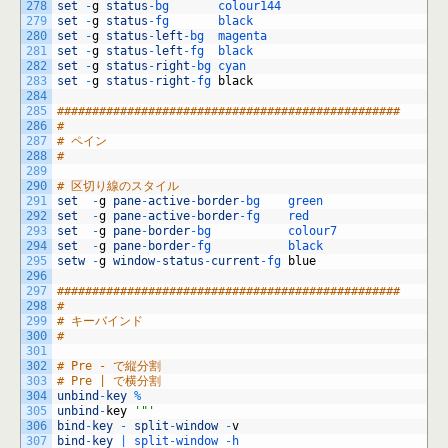
278
set
-
g
status
-
bg       
colour144
279
set
-
g
status
-
fg       
black
280
set
-
g
status
-
left
-
bg  
magenta
281
set
-
g
status
-
left
-
fg  
black
282
set
-
g
status
-
right
-
bg 
cyan
283
set
-
g
status
-
right
-
fg 
black
284
285
#################################################
286
#
287
# ペイン
288
#
289
290
# 区切り線のスタイル
291
set
-
g
pane
-
active
-
border
-
bg    
green
292
set
-
g
pane
-
active
-
border
-
fg    
red
293
set
-
g
pane
-
border
-
bg           
colour7
294
set
-
g
pane
-
border
-
fg           
black
295
setw
-
g
window
-
status
-
current
-
fg 
blue
296
297
#################################################
298
#
299
# キーバインド
300
#
301
302
# Pre - で縦分割
303
# Pre | で横分割
304
unbind
-
key
%
305
unbind
-
key
'"'
306
bind
-
key
-
split
-
window
-
v
307
bind
-
key
|
split
-
window
-
h