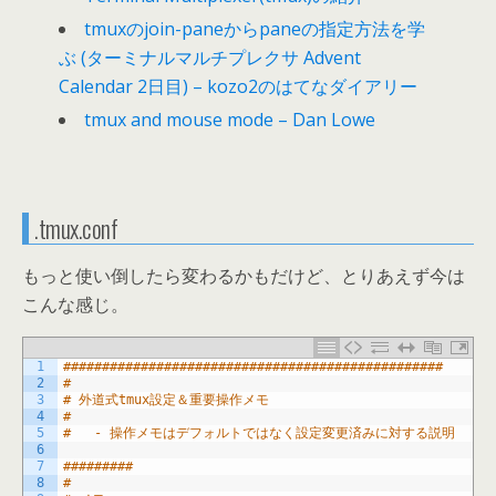
tmuxのjoin-paneからpaneの指定方法を学
ぶ (ターミナルマルチプレクサ Advent
Calendar 2日目) – kozo2のはてなダイアリー
tmux and mouse mode – Dan Lowe
.tmux.conf
もっと使い倒したら変わるかもだけど、とりあえず今は
こんな感じ。
1
#################################################
2
#
3
# 外道式tmux設定＆重要操作メモ
4
#
5
#	- 操作メモはデフォルトではなく設定変更済みに対する説明
6
7
#########
8
#