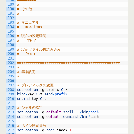
189
#
190
# その他
191
#
192
193
# マニュアル
194
#	man tmux
195
196
# 現在の設定確認
197
#	Pre ?
198
199
# 設定ファイル再読み込み
200
#	Pre r
201
202
#################################################
203
#
204
# 基本設定
205
#
206
207
# プレフィックス変更
208
set
-
option
-
g
prefix
C
-
z
209
bind
-
key
C
-
z
send
-
prefix
210
unbind
-
key
C
-
b
211
212
# シェルの指定
213
set
-
option
-
g
default
-
shell
/
bin
/
bash
214
set
-
option
-
g
default
-
command
/
bin
/
bash
215
216
# ペイン開始番号
217
set
-
option
-
g
base
-
index
1