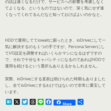
の話は速くなるだけで、サービスへの影響を考慮しなく
てよくなる、というものではないので、深く気にせず速
くなってくれてるんだなと知っておけばよいのかなと。
HDDで運用しててiowaitに困ったとき、ioDriveにして一
気に解決するのも１つの手ですが、Percona Serverにし
てI/O設定を調整すればいくらかマシになるはずですの
で、それで十分なキャパシティになるのであればHDDで
運用を続けるという選択もありえるかもしれません。
実際、ioDriveにする直前は助けられた時期もありました
し、全てioDriveにするわけではないので非常に重宝して
います。
H
X
T
T
L
F
共
Share
a
w
h
i
a
有