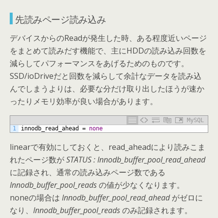
先読みページ読み込み
デバイスからのReadが発生した時、ある程度近いページ
をまとめて読みだす機能で、主にHDDの読み込み回数を
減らしてパフォーマンスをあげるためのものです。
SSD/ioDriveだと回数を減らして余計なデータを読み込
んでしまうよりは、必要な分だけ取り出したほうが速か
ったりメモリ効率が良い場合があります。
MySQL
1
innodb_read_ahead
=
none
linearで有効にしておくと、read_aheadにより読みこま
れたページ数が
STATUS : Innodb_buffer_pool_read_ahead
に記録され、通常の読み込みページ数である
Innodb_buffer_pool_reads
の値が少なくなります。
noneの場合は
Innodb_buffer_pool_read_ahead
がゼロに
なり、
Innodb_buffer_pool_reads
のみ記録されます。