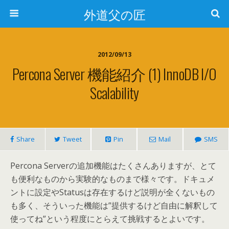
外道父の匠
2012/09/13
Percona Server 機能紹介 (1) InnoDB I/O
Scalability
Share
Tweet
Pin
Mail
SMS
Percona Serverの追加機能はたくさんありますが、とて
も便利なものから実験的なものまで様々です。ドキュメ
ントに設定やStatusは存在するけど説明が全くないもの
も多く、そういった機能は”提供するけど自由に解釈して
使ってね”という程度にとらえて挑戦するとよいです。