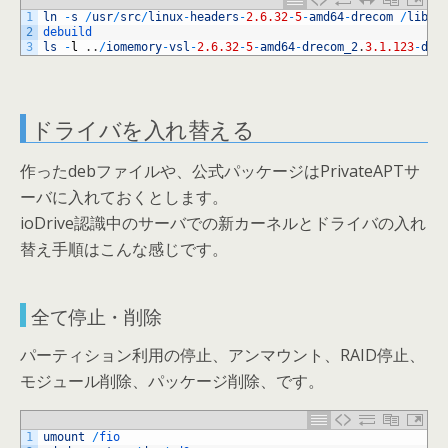
1
ln
-
s
/
usr
/
src
/
linux
-
headers
-
2.6.32
-
5
-
amd64
-
drecom
/
lib
/
m
2
debuild
3
ls
-
l
.
.
/
iomemory
-
vsl
-
2.6.32
-
5
-
amd64
-
drecom_2
.
3.1.123
-
dre
ドライバを入れ替える
作ったdebファイルや、公式パッケージはPrivateAPTサ
ーバに入れておくとします。
ioDrive認識中のサーバでの新カーネルとドライバの入れ
替え手順はこんな感じです。
全て停止・削除
パーティション利用の停止、アンマウント、RAID停止、
モジュール削除、パッケージ削除、です。
1
umount
/
fio