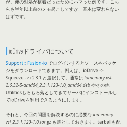
が、俺の対処が横着だったためにハマった例です。こち
らも半年以上前のメモ起こしですが、基本は変わらない
はずです。
ioDriveドライバについて
Support :: Fusion-io
でログインするとソースやパッケー
ジをダウンロードできます。例えば、ioDrive ->
Squeeze -> r2.3.1 と選択して、通常は
iomemory-vsl-
2.6.32-5-amd64_2.3.1.123-1.0_amd64.deb
やその他
Utilitiesもろもろ落としてきてサーバにインストールし
てioDriveを利用できるようにします。
それと、今回の問題を解決するのに必要な
iomemory-
vsl_2.3.1.123-1.0.tar.gz
も落としておきます。tarballも配