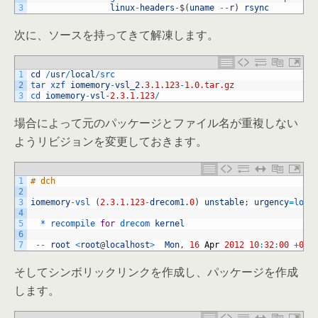
3
linux
-
headers
-
$
(
uname
--
r
)
rsync
次に、ソースを持ってきて解凍します。
1
cd
/
usr
/
local
/
src
2
tar 
xzf 
iomemory
-
vsl_2
.
3.1.123
-
1.0.tar.gz
3
cd 
iomemory
-
vsl
-
2.3.1.123
/
場合によって元のパッケージとファイル名が重複しない
ようリビジョンを変更しておきます。
1
# dch
2
3
iomemory
-
vsl
(
2.3.1.123
-
drecom1
.
0
)
unstable
;
urgency
=
low
4
5
  *
recompile 
for
drecom 
kernel
6
7
--
root
<
root
@
localhost
>
Mon
,
16
Apr
2012
10
:
32
:
00
+
090
そしてシンボリックリンクを作成し、パッケージを作成
します。