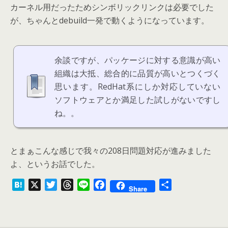
カーネル用だったためシンボリックリンクは必要でした
が、ちゃんとdebuild一発で動くようになっています。
余談ですが、パッケージに対する意識が高い
組織は大抵、総合的に品質が高いとつくづく
思います。RedHat系にしか対応していない
ソフトウェアとか満足した試しがないですし
ね。。
とまぁこんな感じで我々の208日問題対応が進みました
よ、というお話でした。
H
X
T
T
L
F
共
Share
a
w
h
i
a
有
t
i
r
n
c
e
t
e
e
e