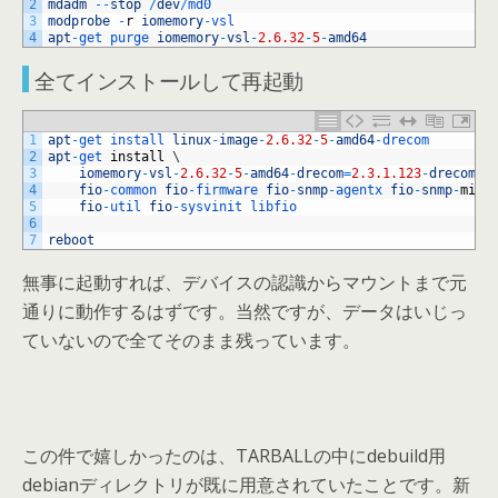
2
mdadm
--
stop
/
dev
/
md0
3
modprobe
-
r
iomemory
-
vsl
4
apt
-
get 
purge 
iomemory
-
vsl
-
2.6.32
-
5
-
amd64
全てインストールして再起動
1
apt
-
get 
install 
linux
-
image
-
2.6.32
-
5
-
amd64
-
drecom
2
apt
-
get 
install
\
3
iomemory
-
vsl
-
2.6.32
-
5
-
amd64
-
drecom
=
2.3.1.123
-
drecom1
.
4
fio
-
common 
fio
-
firmware 
fio
-
snmp
-
agentx 
fio
-
snmp
-
mib
5
fio
-
util 
fio
-
sysvinit 
libfio
6
7
reboot
無事に起動すれば、デバイスの認識からマウントまで元
通りに動作するはずです。当然ですが、データはいじっ
ていないので全てそのまま残っています。
この件で嬉しかったのは、TARBALLの中にdebuild用
debianディレクトリが既に用意されていたことです。新