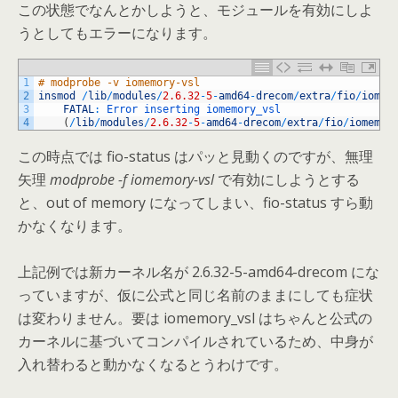
この状態でなんとかしようと、モジュールを有効にしよ
うとしてもエラーになります。
1
# modprobe -v iomemory-vsl
2
insmod
/
lib
/
modules
/
2.6.32
-
5
-
amd64
-
drecom
/
extra
/
fio
/
iomem
3
FATAL
:
Error 
inserting 
iomemory_vsl
4
(
/
lib
/
modules
/
2.6.32
-
5
-
amd64
-
drecom
/
extra
/
fio
/
iomemor
この時点では fio-status はパッと見動くのですが、無理
矢理
modprobe -f iomemory-vsl
で有効にしようとする
と、out of memory になってしまい、fio-status すら動
かなくなります。
上記例では新カーネル名が 2.6.32-5-amd64-drecom にな
っていますが、仮に公式と同じ名前のままにしても症状
は変わりません。要は iomemory_vsl はちゃんと公式の
カーネルに基づいてコンパイルされているため、中身が
入れ替わると動かなくなるとうわけです。