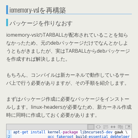
iomemory-vslを再構築
パッケージを作りなおす
iomemory-vslのTARBALLが配布されていることを知ら
なかったため、元のdebパッケージだけでなんとかしよ
うともがきましたが、実はTARBALLからdebパッケージ
を作成すれば解決しました。
もちろん、コンパイルは新カーネルで動作しているサー
バ上で行う必要がありますが、その手順を紹介します。
まずはパッケージ作成に必要なパッケージをインストー
ルします。linux-headersが必要なため、新カーネル作成
時に同時に作成しておく必要があります。
1
apt
-
get 
install 
kernel
-
package
libncurses5
-
dev 
gawk
\
2
gcc 
fakeroot 
build
-
essential 
debhelper 
de